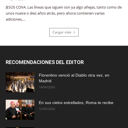
JESÚS COVA. Las líneas que siguen son ya algo añejas, tanto como de
unos nueve o diez años atrás, pero ahora contienen varias
adiciones,...
Cargar más
RECOMENDACIONES DEL EDITOR
Florentino venció al Diablo otra vez, en
Madrid
14/06/2026
En sus cielos estrellados, Roma te recibe
12/05/2026