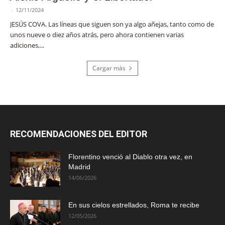
-
12/11/2024
JESÚS COVA. Las líneas que siguen son ya algo añejas, tanto como de
unos nueve o diez años atrás, pero ahora contienen varias
adiciones,...
Cargar más
RECOMENDACIONES DEL EDITOR
Florentino venció al Diablo otra vez, en
Madrid
14/06/2026
En sus cielos estrellados, Roma te recibe
12/05/2026