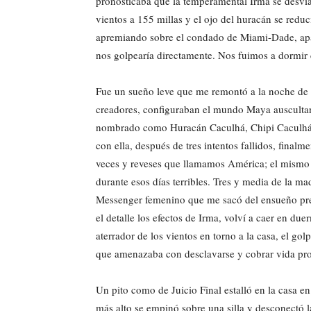
pronosticaba que la temperamental Irma se desviar
vientos a 155 millas y el ojo del huracán se reduci
apremiando sobre el condado de Miami-Dade, apa
nos golpearía directamente. Nos fuimos a dormir c
Fue un sueño leve que me remontó a la noche de 
creadores, configuraban el mundo Maya auscultand
nombrado como Huracán Caculhá, Chipi Caculhá y 
con ella, después de tres intentos fallidos, final
veces y reveses que llamamos América; el mismo
durante esos días terribles. Tres y media de la 
Messenger femenino que me sacó del ensueño prec
el detalle los efectos de Irma, volví a caer en d
aterrador de los vientos en torno a la casa, el golp
que amenazaba con desclavarse y cobrar vida pro
Un pito como de Juicio Final estalló en la casa en
más alto se empinó sobre una silla y desconectó la