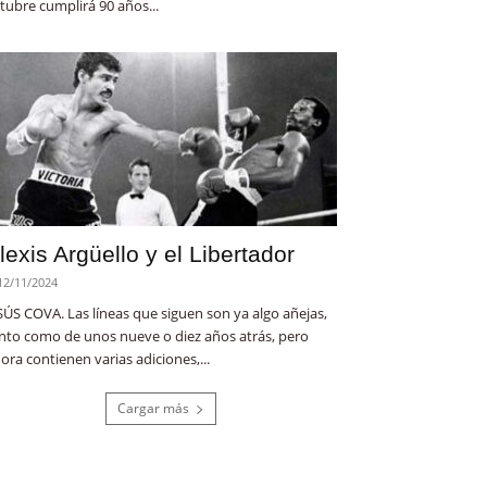
tubre cumplirá 90 años...
lexis Argüello y el Libertador
12/11/2024
SÚS COVA. Las líneas que siguen son ya algo añejas,
nto como de unos nueve o diez años atrás, pero
ora contienen varias adiciones,...
Cargar más