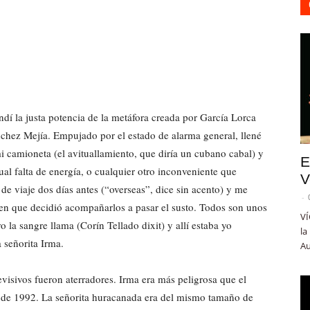
ndí la justa potencia de la metáfora creada por García Lorca
ánchez Mejía. Empujado por el estado de alarma general, llené
 camioneta (el avituallamiento, que diría un cubano cabal) y
E
ual falta de energía, o cualquier otro inconveniente que
V
de viaje dos días antes (“overseas”, dice sin acento) y me
-
ven que decidió acompañarlos a pasar el susto. Todos son unos
VÍ
 la sangre llama (Corín Tellado dixit) y allí estaba yo
la
 señorita Irma.
Au
evisivos fueron aterradores. Irma era más peligrosa que el
de 1992. La señorita huracanada era del mismo tamaño de