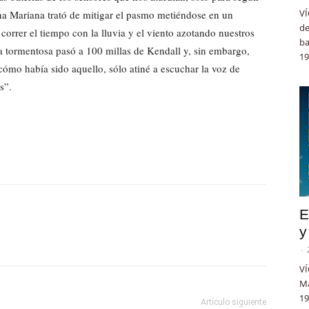
VÍ
na Mariana trató de mitigar el pasmo metiéndose en un
de
correr el tiempo con la lluvia y el viento azotando nuestros
ba
ma tormentosa pasó a 100 millas de Kendall y, sin embargo,
19
 cómo había sido aquello, sólo atiné a escuchar la voz de
s”.
E
y
-
VÍ
Ma
19
Artículo siguiente