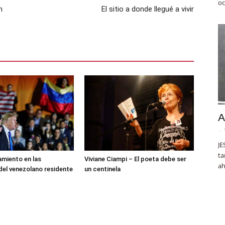
oc
n
El sitio a donde llegué a vivir
A
-
JE
ta
miento en las
Viviane Ciampi – El poeta debe ser
ah
del venezolano residente
un centinela