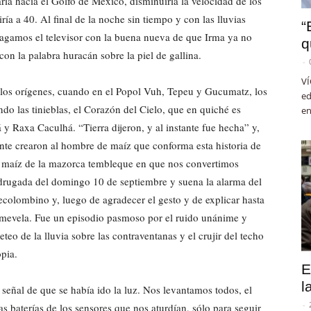
ía hacía el Golfo de México, disminuiría la velocidad de los
ría a 40. Al final de la noche sin tiempo y con las lluvias
“
gamos el televisor con la buena nueva de que Irma ya no
q
on la palabra huracán sobre la piel de gallina.
-
VÍ
los orígenes, cuando en el Popol Vuh, Tepeu y Gucumatz, los
ed
o las tinieblas, el Corazón del Cielo, que en quiché es
en
Raxa Caculhá. “Tierra dijeron, y al instante fue hecha” y,
mente crearon al hombre de maíz que conforma esta historia de
 maíz de la mazorca tembleque en que nos convertimos
madrugada del domingo 10 de septiembre y suena la alarma del
olombino y, luego de agradecer el gesto y de explicar hasta
uermevela. Fue un episodio pasmoso por el ruido unánime y
eteo de la lluvia sobre las contraventanas y el crujir del techo
pia.
E
l
 señal de que se había ido la luz. Nos levantamos todos, el
-
s baterías de los sensores que nos aturdían, sólo para seguir