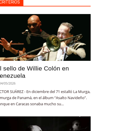
CRITERIOS
l sello de Willie Colón en
enezuela
04/05/2026
CTOR SUÁREZ - En diciembre del 71 estalló La Murga,
 murga de Panamá, en el álbum “Asalto Navideño”.
nque en Caracas sonaba mucho su...