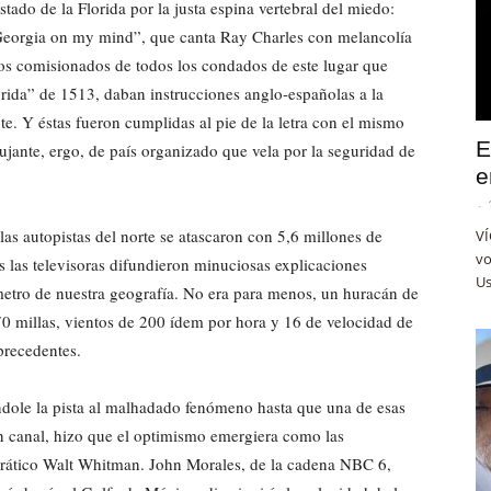
tado de la Florida por la justa espina vertebral del miedo:
“Georgia on my mind”, que canta Ray Charles con melancolía
s los comisionados de todos los condados de este lugar que
rida” de 1513, daban instrucciones anglo-españolas a la
e. Y éstas fueron cumplidas al pie de la letra con el mismo
E
pujante, ergo, de país organizado que vela por la seguridad de
e
-
as autopistas del norte se atascaron con 5,6 millones de
VÍ
vo
s las televisoras difundieron minuciosas explicaciones
Us
metro de nuestra geografía. No era para menos, un huracán de
70 millas, vientos de 200 ídem por hora y 16 de velocidad de
precedentes.
ndole la pista al malhadado fenómeno hasta que una de esas
en canal, hizo que el optimismo emergiera como las
crático Walt Whitman. John Morales, de la cadena NBC 6,