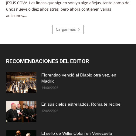
JESÚS COVA. Las líneas que siguen son ya algo añejas, tanto como de
unos nueve o diez años atrás, pero ahora contienen varias
adiciones,...
Cargar más
RECOMENDACIONES DEL EDITOR
Florentino venció al Diablo otra vez, en
Madrid
14/06/2026
En sus cielos estrellados, Roma te recibe
12/05/2026
El sello de Willie Colón en Venezuela