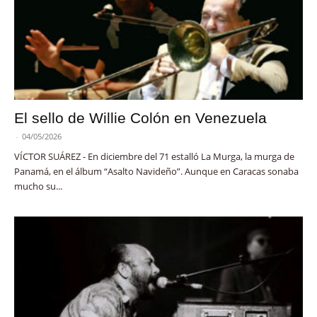
El sello de Willie Colón en Venezuela
-
04/05/2026
VÍCTOR SUÁREZ - En diciembre del 71 estalló La Murga, la murga de
Panamá, en el álbum “Asalto Navideño”. Aunque en Caracas sonaba
mucho su...