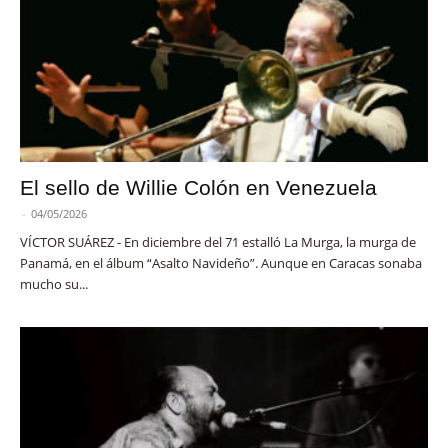
El sello de Willie Colón en Venezuela
-
04/05/2026
VÍCTOR SUÁREZ - En diciembre del 71 estalló La Murga, la murga de
Panamá, en el álbum “Asalto Navideño”. Aunque en Caracas sonaba
mucho su...