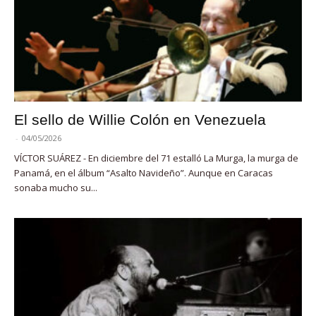
El sello de Willie Colón en Venezuela
-
04/05/2026
VÍCTOR SUÁREZ - En diciembre del 71 estalló La Murga, la murga de
Panamá, en el álbum “Asalto Navideño”. Aunque en Caracas
sonaba mucho su...