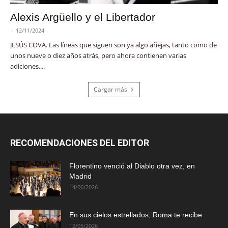
Alexis Argüello y el Libertador
-
12/11/2024
JESÚS COVA. Las líneas que siguen son ya algo añejas, tanto como de
unos nueve o diez años atrás, pero ahora contienen varias
adiciones,...
Cargar más
RECOMENDACIONES DEL EDITOR
Florentino venció al Diablo otra vez, en
Madrid
14/06/2026
En sus cielos estrellados, Roma te recibe
12/05/2026