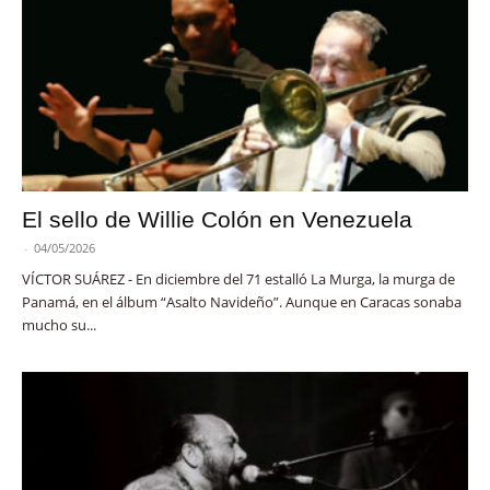
El sello de Willie Colón en Venezuela
-
04/05/2026
VÍCTOR SUÁREZ - En diciembre del 71 estalló La Murga, la murga de
Panamá, en el álbum “Asalto Navideño”. Aunque en Caracas sonaba
mucho su...