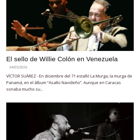
El sello de Willie Colón en Venezuela
-
04/05/2026
VÍCTOR SUÁREZ - En diciembre del 71 estalló La Murga, la murga de
Panamá, en el álbum “Asalto Navideño”. Aunque en Caracas
sonaba mucho su...