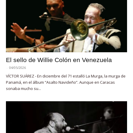
El sello de Willie Colón en Venezuela
-
04/05/2026
VÍCTOR SUÁREZ - En diciembre del 71 estalló La Murga, la murga de
Panamá, en el álbum “Asalto Navideño”. Aunque en Caracas
sonaba mucho su...