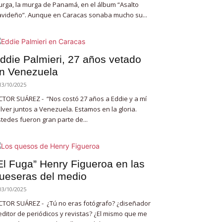
rga, la murga de Panamá, en el álbum “Asalto
videño”. Aunque en Caracas sonaba mucho su...
ddie Palmieri, 27 años vetado
n Venezuela
13/10/2025
CTOR SUÁREZ - “Nos costó 27 años a Eddie y a mí
lver juntos a Venezuela. Estamos en la gloria.
tedes fueron gran parte de...
El Fuga” Henry Figueroa en las
ueseras del medio
03/10/2025
CTOR SUÁREZ - ¿Tú no eras fotógrafo? ¿diseñador
editor de periódicos y revistas? ¿El mismo que me