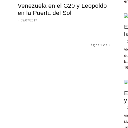
en
Venezuela en el G20 y Leopoldo
en la Puerta del Sol
-
08/07/2017
E
l
-
Página 1 de 2
VÍ
de
ba
19
E
y
-
VÍ
Ma
10