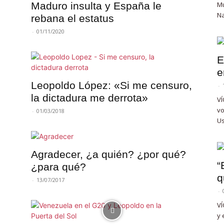
Maduro insulta y España le
Mu
Na
rebana el estatus
-
01/11/2020
E
e
Leopoldo López: «Si me censuro,
-
la dictadura me derrota»
VÍ
vo
-
01/03/2018
Us
Agradecer, ¿a quién? ¿por qué?
“
¿para qué?
q
-
13/07/2017
-
VÍ
y 