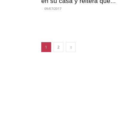
en su casa y reitera que...
-
09/07/2017
1
2