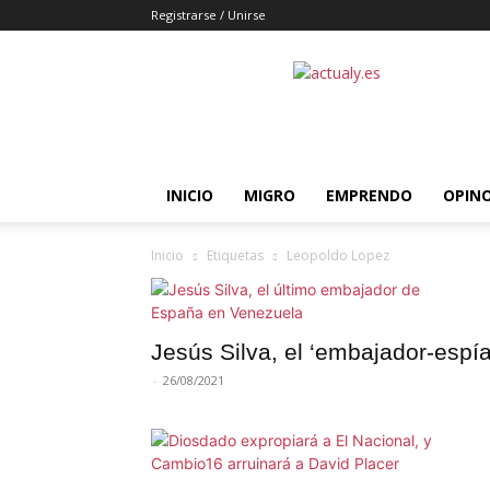
Registrarse / Unirse
Actualy.es
|
Noticias
de
los
venezolanos
INICIO
MIGRO
EMPRENDO
OPIN
que
emigraron
Inicio
Etiquetas
Leopoldo Lopez
Jesús Silva, el ‘embajador-espía
-
26/08/2021