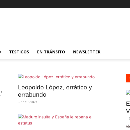
O
TESTIGOS
EN TRÁNSITO
NEWSLETTER
Leopoldo López, errático y
’
errabundo
-
11/05/2021
E
V
-
VÍ