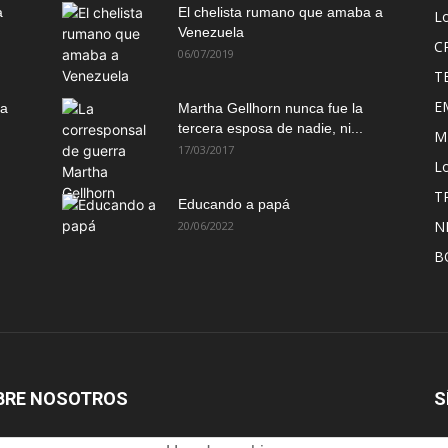
a
El chelista rumano que amaba a
L
Venezuela
C
06/07/2019
T
E
ma
Martha Gellhorn nunca fue la
tercera esposa de nadie, ni...
M
17/03/2017
Lo
T
Educando a papá
N
20/06/2022
B
BRE NOSOTROS
S