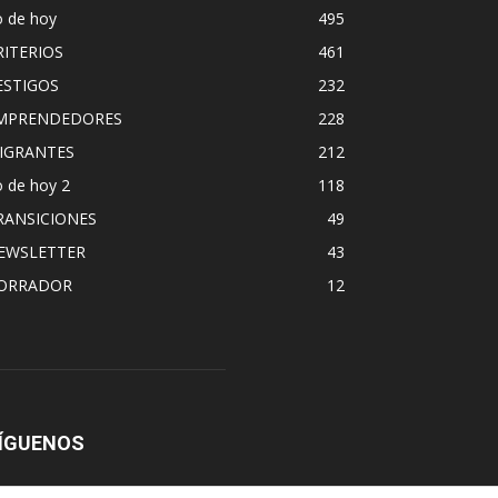
o de hoy
495
RITERIOS
461
ESTIGOS
232
MPRENDEDORES
228
IGRANTES
212
 de hoy 2
118
RANSICIONES
49
EWSLETTER
43
ORRADOR
12
ÍGUENOS