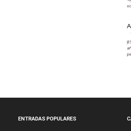
oc
A
-
JE
añ
pe
ENTRADAS POPULARES
C