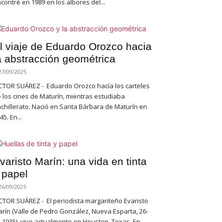
contré en 1989 en los albores del...
l viaje de Eduardo Orozco hacia
a abstracción geométrica
27/09/2025
CTOR SUÁREZ - Eduardo Orozco hacía los carteles
 los cines de Maturín, mientras estudiaba
chillerato. Nació en Santa Bárbara de Maturín en
45. En...
varisto Marín: una vida en tinta
 papel
26/09/2025
CTOR SUÁREZ - El periodista margariteño Evaristo
rín (Valle de Pedro González, Nueva Esparta, 26-
-1935), vive actualmente en Houston, Texas. En