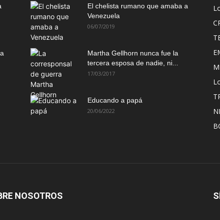
a
El chelista rumano que amaba a
L
Venezuela
C
06/07/2019
T
E
ma
Martha Gellhorn nunca fue la
tercera esposa de nadie, ni...
M
17/03/2017
Lo
T
Educando a papá
N
20/06/2022
B
BRE NOSOTROS
S