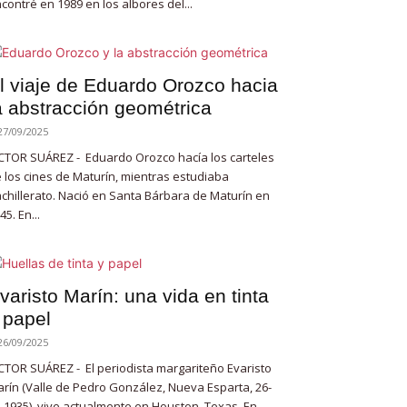
contré en 1989 en los albores del...
l viaje de Eduardo Orozco hacia
a abstracción geométrica
27/09/2025
CTOR SUÁREZ - Eduardo Orozco hacía los carteles
 los cines de Maturín, mientras estudiaba
chillerato. Nació en Santa Bárbara de Maturín en
45. En...
varisto Marín: una vida en tinta
 papel
26/09/2025
CTOR SUÁREZ - El periodista margariteño Evaristo
rín (Valle de Pedro González, Nueva Esparta, 26-
-1935), vive actualmente en Houston, Texas. En