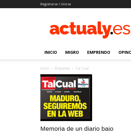
Registrarse / Unirse
Actualy.es
|
Noticias
de
los
venezolanos
INICIO
MIGRO
EMPRENDO
OPIN
que
emigraron
Inicio
Etiquetas
Tal Cual
Memoria de un diario bajo