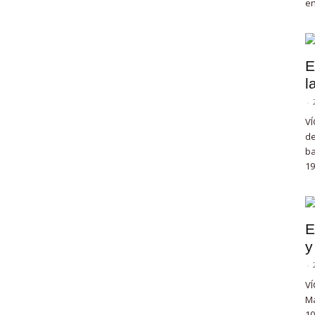
en
E
l
-
VÍ
de
ba
19
E
y
-
VÍ
Ma
10