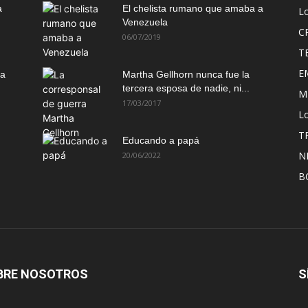
a
El chelista rumano que amaba a
L
Venezuela
C
06/07/2019
T
E
ma
Martha Gellhorn nunca fue la
tercera esposa de nadie, ni...
M
17/03/2017
Lo
T
Educando a papá
N
20/06/2022
B
BRE NOSOTROS
S