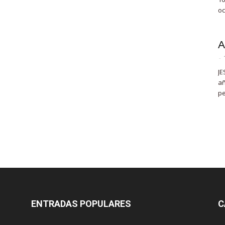
oc
A
-
JE
añ
pe
ENTRADAS POPULARES
C