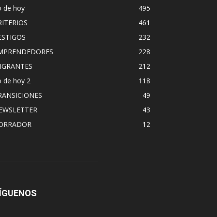
o de hoy
495
RITERIOS
461
ESTIGOS
232
MPRENDEDORES
228
IGRANTES
212
 de hoy 2
118
RANSICIONES
49
EWSLETTER
43
ORRADOR
12
ÍGUENOS