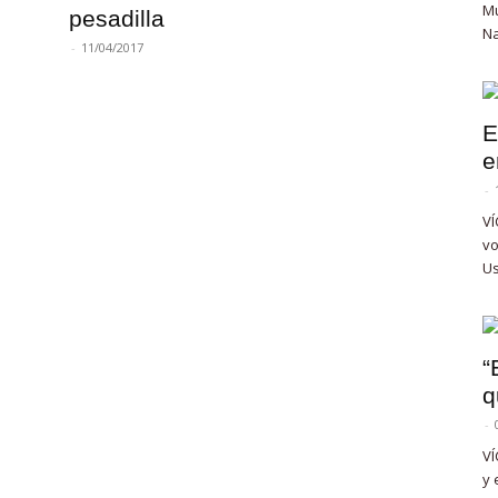
Mu
pesadilla
Na
-
11/04/2017
E
e
-
VÍ
vo
Us
“
q
-
VÍ
y 