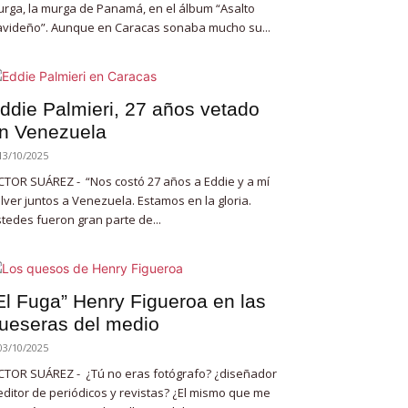
rga, la murga de Panamá, en el álbum “Asalto
videño”. Aunque en Caracas sonaba mucho su...
ddie Palmieri, 27 años vetado
n Venezuela
13/10/2025
CTOR SUÁREZ - “Nos costó 27 años a Eddie y a mí
lver juntos a Venezuela. Estamos en la gloria.
tedes fueron gran parte de...
El Fuga” Henry Figueroa en las
ueseras del medio
03/10/2025
CTOR SUÁREZ - ¿Tú no eras fotógrafo? ¿diseñador
editor de periódicos y revistas? ¿El mismo que me