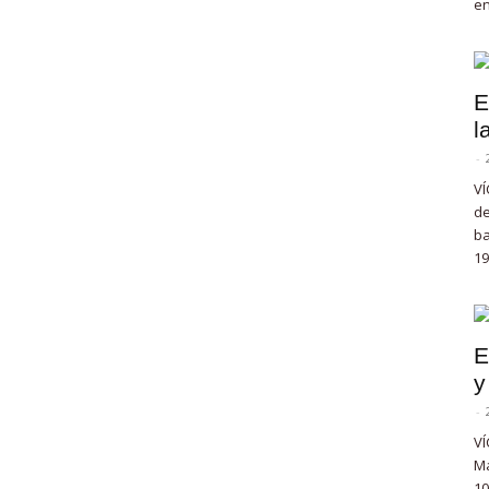
en
E
l
-
VÍ
de
ba
19
E
y
-
VÍ
Ma
10