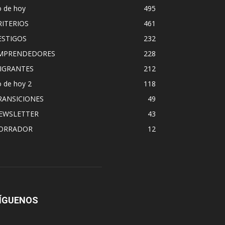
o de hoy
495
RITERIOS
461
ESTIGOS
232
MPRENDEDORES
228
IGRANTES
212
 de hoy 2
118
RANSICIONES
49
EWSLETTER
43
ORRADOR
12
ÍGUENOS