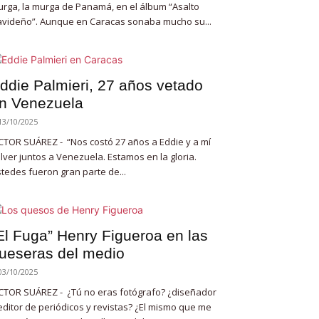
rga, la murga de Panamá, en el álbum “Asalto
videño”. Aunque en Caracas sonaba mucho su...
ddie Palmieri, 27 años vetado
n Venezuela
13/10/2025
CTOR SUÁREZ - “Nos costó 27 años a Eddie y a mí
lver juntos a Venezuela. Estamos en la gloria.
tedes fueron gran parte de...
El Fuga” Henry Figueroa en las
ueseras del medio
03/10/2025
CTOR SUÁREZ - ¿Tú no eras fotógrafo? ¿diseñador
editor de periódicos y revistas? ¿El mismo que me