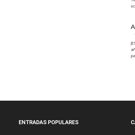
oc
A
-
JE
añ
pe
ENTRADAS POPULARES
C