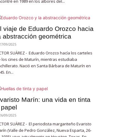
contré en 1989 en los albores del...
l viaje de Eduardo Orozco hacia
a abstracción geométrica
27/09/2025
CTOR SUÁREZ - Eduardo Orozco hacía los carteles
 los cines de Maturín, mientras estudiaba
chillerato. Nació en Santa Bárbara de Maturín en
45. En...
varisto Marín: una vida en tinta
 papel
26/09/2025
CTOR SUÁREZ - El periodista margariteño Evaristo
rín (Valle de Pedro González, Nueva Esparta, 26-
-1935), vive actualmente en Houston, Texas. En