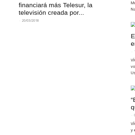
Mu
financiará más Telesur, la
Na
televisión creada por...
-
20/03/2018
E
e
-
VÍ
vo
Us
“
q
-
VÍ
y 