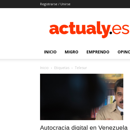
Registrarse / Unirse
Actualy.es
|
Noticias
de
los
venezolanos
INICIO
MIGRO
EMPRENDO
OPIN
que
emigraron
Inicio
Etiquetas
Telesur
Autocracia digital en Venezuela