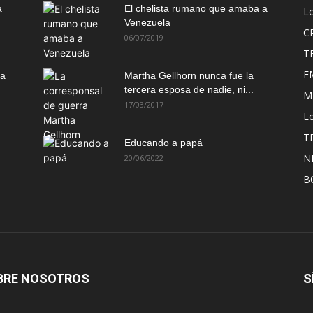
a
El chelista rumano que amaba a
L
Venezuela
C
06/07/2019
T
E
ma
Martha Gellhorn nunca fue la
tercera esposa de nadie, ni...
M
17/03/2017
Lo
T
Educando a papá
N
20/06/2022
B
BRE NOSOTROS
S