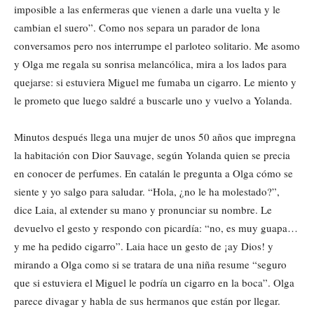
imposible a las enfermeras que vienen a darle una vuelta y le
cambian el suero”. Como nos separa un parador de lona
conversamos pero nos interrumpe el parloteo solitario. Me asomo
y Olga me regala su sonrisa melancólica, mira a los lados para
quejarse: si estuviera Miguel me fumaba un cigarro. Le miento y
le prometo que luego saldré a buscarle uno y vuelvo a Yolanda.
Minutos después llega una mujer de unos 50 años que impregna
la habitación con Dior Sauvage, según Yolanda quien se precia
en conocer de perfumes. En catalán le pregunta a Olga cómo se
siente y yo salgo para saludar. “Hola, ¿no le ha molestado?”,
dice Laia, al extender su mano y pronunciar su nombre. Le
devuelvo el gesto y respondo con picardía: “no, es muy guapa…
y me ha pedido cigarro”. Laia hace un gesto de ¡ay Dios! y
mirando a Olga como si se tratara de una niña resume “seguro
que si estuviera el Miguel le podría un cigarro en la boca”. Olga
parece divagar y habla de sus hermanos que están por llegar.