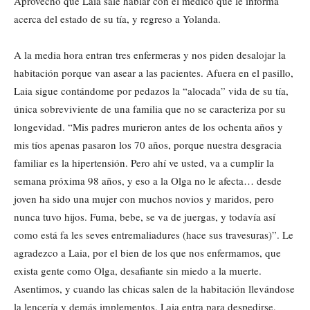
Aprovecho que Laia sale hablar con el médico que le informa
acerca del estado de su tía, y regreso a Yolanda.
A la media hora entran tres enfermeras y nos piden desalojar la
habitación porque van asear a las pacientes. Afuera en el pasillo,
Laia sigue contándome por pedazos la “alocada” vida de su tía,
única sobreviviente de una familia que no se caracteriza por su
longevidad. “Mis padres murieron antes de los ochenta años y
mis tíos apenas pasaron los 70 años, porque nuestra desgracia
familiar es la hipertensión. Pero ahí ve usted, va a cumplir la
semana próxima 98 años, y eso a la Olga no le afecta… desde
joven ha sido una mujer con muchos novios y maridos, pero
nunca tuvo hijos. Fuma, bebe, se va de juergas, y todavía así
como está fa les seves entremaliadures (hace sus travesuras)”. Le
agradezco a Laia, por el bien de los que nos enfermamos, que
exista gente como Olga, desafiante sin miedo a la muerte.
Asentimos, y cuando las chicas salen de la habitación llevándose
la lencería y demás implementos, Laia entra para despedirse,