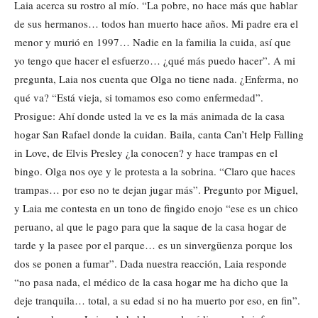
Laia acerca su rostro al mío. “La pobre, no hace más que hablar
de sus hermanos… todos han muerto hace años. Mi padre era el
menor y murió en 1997… Nadie en la familia la cuida, así que
yo tengo que hacer el esfuerzo… ¿qué más puedo hacer”. A mi
pregunta, Laia nos cuenta que Olga no tiene nada. ¿Enferma, no
qué va? “Está vieja, si tomamos eso como enfermedad”.
Prosigue: Ahí donde usted la ve es la más animada de la casa
hogar San Rafael donde la cuidan. Baila, canta Can’t Help Falling
in Love, de Elvis Presley ¿la conocen? y hace trampas en el
bingo. Olga nos oye y le protesta a la sobrina. “Claro que haces
trampas… por eso no te dejan jugar más”. Pregunto por Miguel,
y Laia me contesta en un tono de fingido enojo “ese es un chico
peruano, al que le pago para que la saque de la casa hogar de
tarde y la pasee por el parque… es un sinvergüenza porque los
dos se ponen a fumar”. Dada nuestra reacción, Laia responde
“no pasa nada, el médico de la casa hogar me ha dicho que la
deje tranquila… total, a su edad si no ha muerto por eso, en fin”.