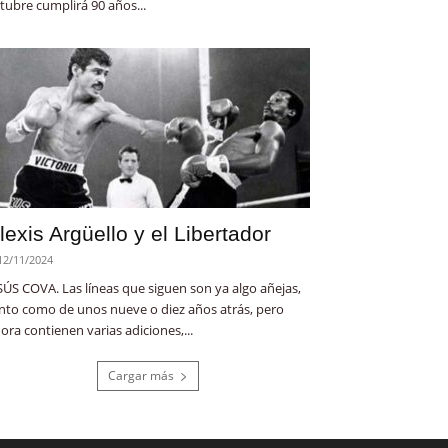
tubre cumplirá 90 años...
lexis Argüello y el Libertador
12/11/2024
SÚS COVA. Las líneas que siguen son ya algo añejas,
nto como de unos nueve o diez años atrás, pero
ora contienen varias adiciones,...
Cargar más