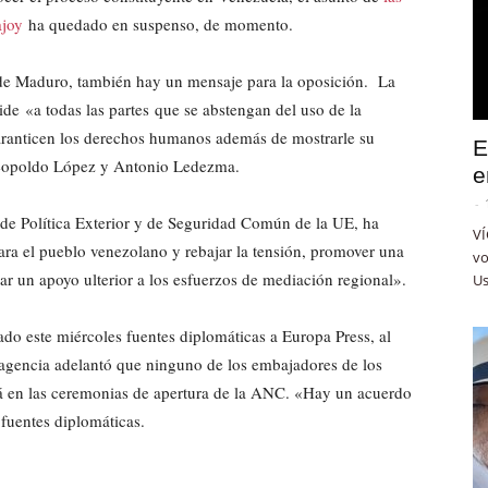
ajoy
ha quedado en suspenso, de momento.
o de Maduro, también hay un mensaje para la oposición. La
e «a todas las partes que se abstengan del uso de la
garanticen los derechos humanos además de mostrarle su
E
 Leopoldo López y Antonio Ledezma.
e
-
 de Política Exterior y de Seguridad Común de la UE, ha
VÍ
ara el pueblo venezolano y rebajar la tensión, promover una
vo
 dar un apoyo ulterior a los esfuerzos de mediación regional».
Us
do este miércoles fuentes diplomáticas a Europa Press, al
 agencia adelantó que ninguno de los embajadores de los
rá en las ceremonias de apertura de la ANC. «Hay un acuerdo
 fuentes diplomáticas.