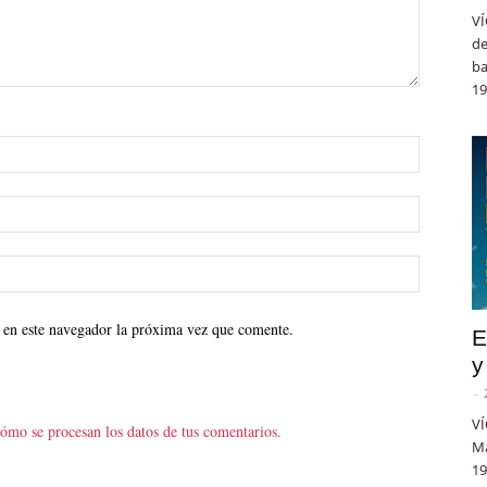
VÍ
de
ba
19
 en este navegador la próxima vez que comente.
E
y
-
VÍ
ómo se procesan los datos de tus comentarios.
Ma
19