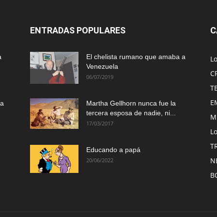
ENTRADAS POPULARES
C
a
El chelista rumano que amaba a
L
Venezuela
C
06/07/2019
T
E
ma
Martha Gellhorn nunca fue la
tercera esposa de nadie, ni...
M
17/03/2017
Lo
T
Educando a papá
N
20/06/2022
B