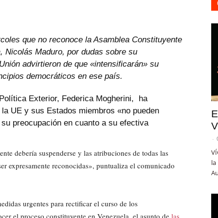
rcoles que no reconoce la Asamblea Constituyente
a, Nicolás Maduro, por dudas sobre su
Unión advirtieron de que «intensificarán» su
ncipios democráticos en ese país.
 Política Exterior, Federica Mogherini, ha
e la UE y sus Estados miembros «no pueden
E
 su preocupación en cuanto a su efectiva
V
-
ente debería suspenderse y las atribuciones de todas las
VÍ
la
n ser expresamente reconocidas», puntualiza el comunicado
Au
idas urgentes para rectificar el curso de los
ocer el proceso constituyente en Venezuela, el asunto de
las