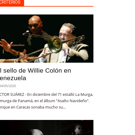
CRITERIOS
l sello de Willie Colón en
enezuela
04/05/2026
CTOR SUÁREZ - En diciembre del 71 estalló La Murga,
 murga de Panamá, en el álbum “Asalto Navideño”.
nque en Caracas sonaba mucho su...