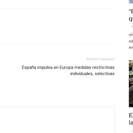
“
q
-
VÍ
ed
en
Artículo siguiente
España impulsa en Europa medidas restrictivas
individuales, selectivas
E
l
-