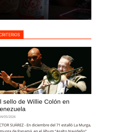
CRITERIOS
l sello de Willie Colón en
enezuela
04/05/2026
CTOR SUÁREZ - En diciembre del 71 estalló La Murga,
 murga de Panamá, en el álbum “Asalto Navideño”.