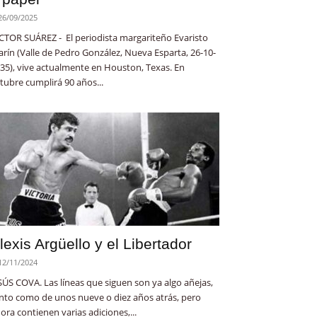
26/09/2025
CTOR SUÁREZ - El periodista margariteño Evaristo
rín (Valle de Pedro González, Nueva Esparta, 26-10-
35), vive actualmente en Houston, Texas. En
tubre cumplirá 90 años...
lexis Argüello y el Libertador
12/11/2024
SÚS COVA. Las líneas que siguen son ya algo añejas,
nto como de unos nueve o diez años atrás, pero
ora contienen varias adiciones,...