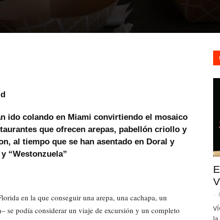
ld
an ido colando en Miami convirtiendo el mosaico
taurantes que ofrecen arepas, pabellón criollo y
on, al tiempo que se han asentado en Doral y
 y “Westonzuela”
E
V
-
Florida en la que conseguir una arepa, una cachapa, un
VÍ
n– se podía considerar un viaje de excursión y un completo
la