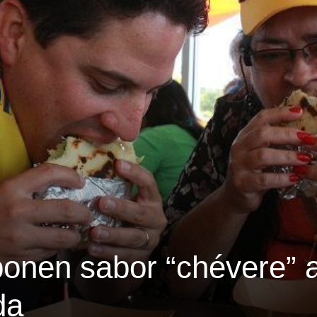
onen sabor “chévere” a
da