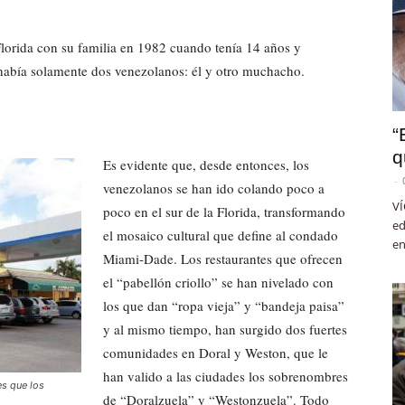
 Florida con su familia en 1982 cuando tenía 14 años y
había solamente dos venezolanos: él y otro muchacho.
“
q
Es evidente que, desde entonces, los
-
venezolanos se han ido colando poco a
VÍ
poco en el sur de la Florida, transformando
ed
el mosaico cultural que define al condado
en
Miami-Dade. Los restaurantes que ofrecen
el “pabellón criollo” se han nivelado con
los que dan “ropa vieja” y “bandeja paisa”
y al mismo tiempo, han surgido dos fuertes
comunidades en Doral y Weston, que le
han valido a las ciudades los sobrenombres
es que los
de “Doralzuela” y “Westonzuela”. Todo