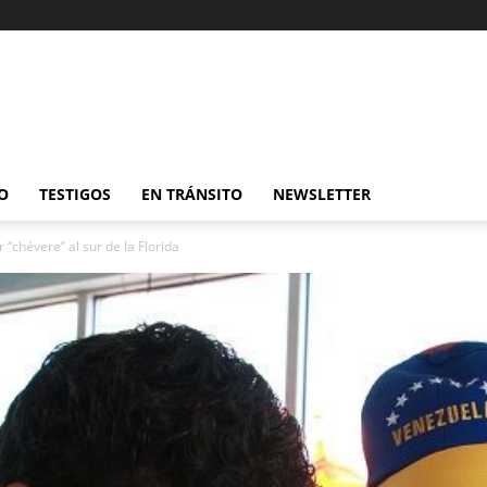
O
TESTIGOS
EN TRÁNSITO
NEWSLETTER
“chévere” al sur de la Florida