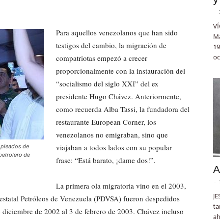
-
VÍ
Para aquellos venezolanos que han sido
Ma
testigos del cambio, la migración de
19
oc
compatriotas empezó a crecer
proporcionalmente con la instauración del
“socialismo del siglo XXI” del ex
presidente Hugo Chávez. Anteriormente,
como recuerda Alba Tassi, la fundadora del
restaurante European Corner, los
venezolanos no emigraban, sino que
viajaban a todos lados con su popular
empleados de
petrolero de
frase: “Está barato, ¡dame dos!”.
A
-
La primera ola migratoria vino en el 2003,
JE
estatal Petróleos de Venezuela (PDVSA) fueron despedidos
ta
de diciembre de 2002 al 3 de febrero de 2003. Chávez incluso
ah