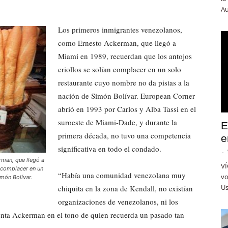
Au
Los primeros inmigrantes venezolanos,
como Ernesto Ackerman, que llegó a
Miami en 1989, recuerdan que los antojos
criollos se solían complacer en un solo
restaurante cuyo nombre no da pistas a la
nación de Simón Bolívar. European Corner
abrió en 1993 por Carlos y Alba Tassi en el
suroeste de Miami-Dade, y durante la
E
primera década, no tuvo una competencia
e
significativa en todo el condado.
-
man, que llegó a
VÍ
n complacer en un
“Había una comunidad venezolana muy
vo
món Bolívar.
Us
chiquita en la zona de Kendall, no existían
organizaciones de venezolanos, ni los
nta Ackerman en el tono de quien recuerda un pasado tan