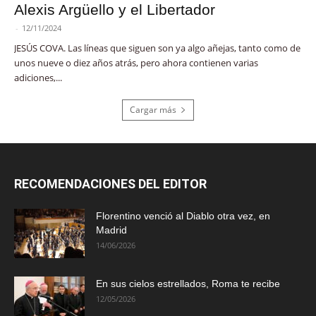
Alexis Argüello y el Libertador
-
12/11/2024
JESÚS COVA. Las líneas que siguen son ya algo añejas, tanto como de
unos nueve o diez años atrás, pero ahora contienen varias
adiciones,...
Cargar más
RECOMENDACIONES DEL EDITOR
Florentino venció al Diablo otra vez, en
Madrid
14/06/2026
En sus cielos estrellados, Roma te recibe
12/05/2026