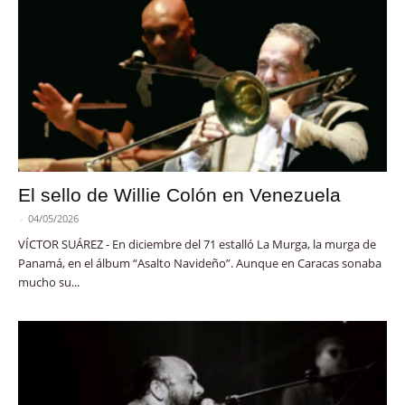
El sello de Willie Colón en Venezuela
-
04/05/2026
VÍCTOR SUÁREZ - En diciembre del 71 estalló La Murga, la murga de
Panamá, en el álbum “Asalto Navideño”. Aunque en Caracas sonaba
mucho su...