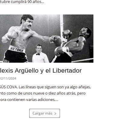
tubre cumplirá 90 años...
lexis Argüello y el Libertador
12/11/2024
SÚS COVA. Las líneas que siguen son ya algo añejas,
nto como de unos nueve o diez años atrás, pero
ora contienen varias adiciones,...
Cargar más