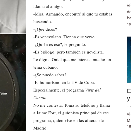
VÍ
Llama al amigo.
de
-Mira, Armando, encontré al que tú estabas
ba
buscando.
19
-¿Qué dices?
-Es venezolano. Tienen que verse.
-¿Quién es ese?, le pregunto.
-Es biólogo, pero también es novelista.
Le digo a Oniel que me interesa mucho un
tema cubano.
-¿Se puede saber?
-El humorismo en la TV de Cuba.
Especialmente, el programa
Vivir del
E
Cuento
.
y
No me contesta. Toma su teléfono y llama
-
a Jaime Fort, el guionista principal de ese
VÍ
programa, quien vive en las afueras de
Ma
19
Madrid.