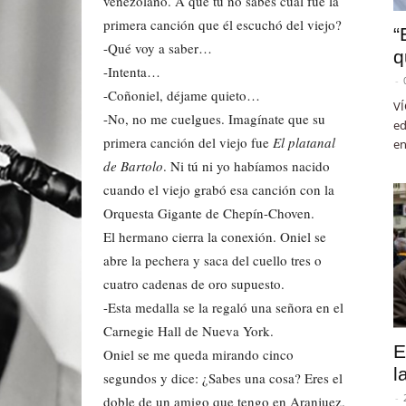
venezolano. A qué tú no sabes cuál fue la
primera canción que él escuchó del viejo?
“
-Qué voy a saber…
q
-Intenta…
-
-Coñoniel, déjame quieto…
VÍ
-No, no me cuelgues. Imagínate que su
ed
primera canción del viejo fue
El platanal
en
de Bartolo
. Ni tú ni yo habíamos nacido
cuando el viejo grabó esa canción con la
Orquesta Gigante de Chepín-Choven.
El hermano cierra la conexión. Oniel se
abre la pechera y saca del cuello tres o
cuatro cadenas de oro supuesto.
-Esta medalla se la regaló una señora en el
Carnegie Hall de Nueva York.
E
Oniel se me queda mirando cinco
l
segundos y dice: ¿Sabes una cosa? Eres el
-
doble de un amigo que tengo en Aranjuez.