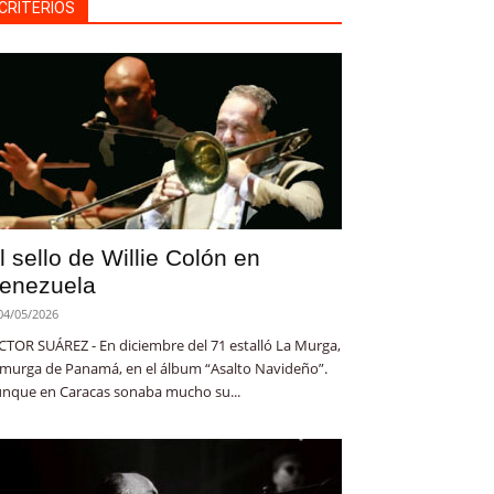
CRITERIOS
l sello de Willie Colón en
enezuela
04/05/2026
CTOR SUÁREZ - En diciembre del 71 estalló La Murga,
 murga de Panamá, en el álbum “Asalto Navideño”.
nque en Caracas sonaba mucho su...