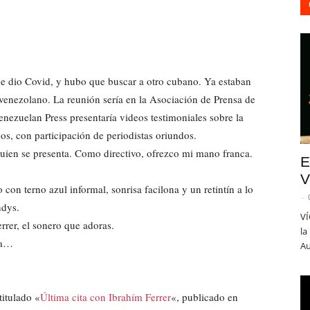
le dio Covid, y hubo que buscar a otro cubano. Ya estaban
 venezolano. La reunión sería en la Asociación de Prensa de
enezuelan Press presentaría videos testimoniales sobre la
os, con participación de periodistas oriundos.
uien se presenta. Como directivo, ofrezco mi mano franca.
E
V
con terno azul informal, sonrisa facilona y un retintín a lo
-
ndys.
VÍ
rrer, el sonero que adoras.
la
na…
Au
…
titulado «
Última cita con Ibrahím Ferrer
«, publicado en