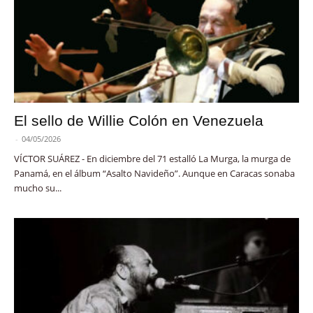
El sello de Willie Colón en Venezuela
-
04/05/2026
VÍCTOR SUÁREZ - En diciembre del 71 estalló La Murga, la murga de
Panamá, en el álbum “Asalto Navideño”. Aunque en Caracas sonaba
mucho su...