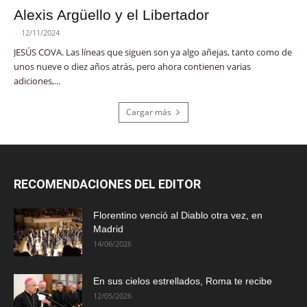
Alexis Argüello y el Libertador
-
12/11/2024
JESÚS COVA. Las líneas que siguen son ya algo añejas, tanto como de
unos nueve o diez años atrás, pero ahora contienen varias
adiciones,...
Cargar más
RECOMENDACIONES DEL EDITOR
Florentino venció al Diablo otra vez, en
Madrid
14/06/2026
En sus cielos estrellados, Roma te recibe
12/05/2026