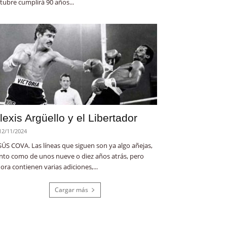
tubre cumplirá 90 años...
lexis Argüello y el Libertador
12/11/2024
SÚS COVA. Las líneas que siguen son ya algo añejas,
nto como de unos nueve o diez años atrás, pero
ora contienen varias adiciones,...
Cargar más