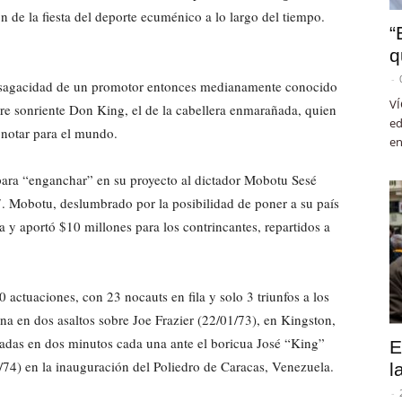
 de la fiesta del deporte ecuménico a lo largo del tiempo.
“
q
-
la sagacidad de un promotor entonces medianamente conocido
VÍ
mpre sonriente Don King, el de la cabellera enmarañada, quien
ed
 notar para el mundo.
en
 para “enganchar” en su proyecto al dictador Mobotu Sesé
. Mobotu, deslumbrado por la posibilidad de poner a su país
ta y aportó $10 millones para los contrincantes, repartidos a
actuaciones, con 23 nocauts en fila y solo 3 triunfos a los
una en dos asaltos sobre Joe Frazier (22/01/73), en Kingston,
nadas en dos minutos cada una ante el boricua José “King”
E
4) en la inauguración del Poliedro de Caracas, Venezuela.
l
-