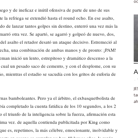
oc
uego y de ineficaz e inútil ofensiva de parte de uno de sus
 la refriega se extendió hasta el round ocho. En ese asalto,
 de lanzar tantos golpes sin destino, enterró una vez más la
arró otra vez. Se apartó, se agarró y golpeó de nuevo, dos,
del asalto el retador desató un ataque decisivo. Estremeció al
derecha, una combinación de ambas manos y de pronto: ¡PAM!
eman inició un lento, estrepitoso y dramático descenso a la
 cual un pesado saco de cemento, y con el desplome, con su
A
ño, mientras el estadio se sacudía con los gritos de euforia de
-
JE
ta
nas bamboleantes. Pero ya el árbitro, el exbasquetbolista de
ah
a completado la cuenta fatídica de los 10 segundos, a los 2
 el triunfo de la inteligencia sobre la fuerza, afirmación esta
ésima vez. de aquella contienda publicitada por King como
que es, repetimos, la más célebre, emocionante, inolvidable y
uesta en escena se cumplen ya hoy 49 largos años, la razón