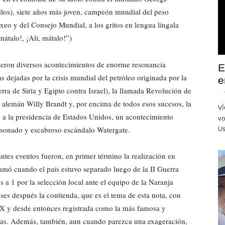
kilos), siete años más joven, campeón mundial del peso
eo y del Consejo Mundial, a los gritos en lengua lingala
 mátalo!, ¡Ali, mátalo!”)
ieron diversos acontecimientos de enorme resonancia
E
as dejadas por la crisis mundial del petróleo originada por la
e
ra de Siria y Egipto contra Israel), la llamada Revolución de
-
er alemán Willy Brandt y, por encima de todos esos sucesos, la
VÍ
n a la presidencia de Estados Unidos, un acontecimiento
vo
Us
del sonado y escabroso escándalo Watergate.
ntes eventos fueron, en primer término la realización en
lamó cuando el país estuvo separado luego de la II Guerra
a 1 por la selección local ante el equipo de la Naranja
ses después la contienda, que es el tema de esta nota, con
o XX y desde entonces registrada como la más famosa y
cas. Además, también, aun cuando parezca una exageración,