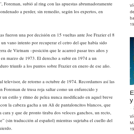
e”, Foreman, subió al ring con las apuestas abrumadoramente
VÍ
 condenado a perder, sin remedio, según los expertos, en
de
ba
19
tas fueron una por decisión en 15 vueltas ante Joe Frazier el 8
n vano intento por recuperar el cetro del que había sido
uerra de Vietnam –posición que le acarreó pasar tres años y
on en marzo de 1973. El derecho a subir en 1974 a un
 duro triunfo a los puntos sobre Frazier en enero de ese año.
 al televisor, de retorno a octubre de 1974. Recordamos así las
un Foreman de trusa roja saltar como un enfurecido y
E
ar un estilo y ritmo de pelea nunca modificado en aquel breve
y
con la cabeza gacha a un Ali de pantaloncitos blancos, que
-
a cara y que de pronto tiraba dos veloces ganchos, un recto,
VÍ
” (sin traducción al español) mientras sujetaba el cuello del
Ma
uierdo.
19