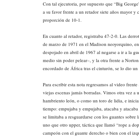
Con tal ejecutoria, por supuesto que “Big Georg
a su favor frente a un retador siete años mayor y
proporción de 10-1.
En cuanto al retador, registraba 47-2-0. Las derro
de marzo de 1971 en el Madison neoyorquino, en u
despojado en abril de 1967 al negarse a ir a la g
medio sin poder pelear–, y la otra frente a Nort
encordado de África tras el cinturón, se lo dio un
Para escribir esta nota regresamos al video frente
viejas escenas jamás borradas. Vimos otra vez a 
hambriento león, o como un toro de lidia, e inici
tiempo: empujaba y empujaba, atacaba y atacaba 
se limitaba a resguardarse con los guantes sobre l
uno que otro upper, táctica que llamó “rope a dope
campeón con el guante derecho o bien con el izq