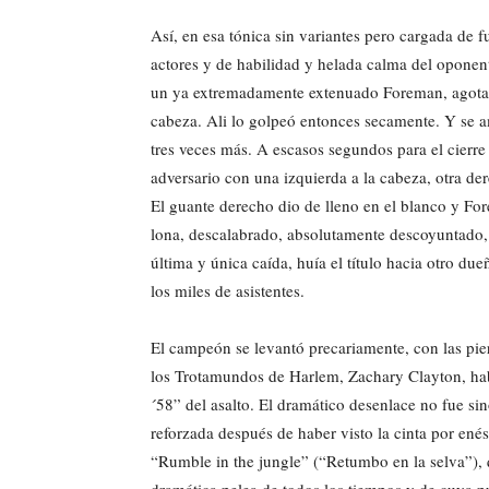
Así, en esa tónica sin variantes pero cargada de f
actores y de habilidad y helada calma del oponente
un ya extremadamente extenuado Foreman, agotado
cabeza. Ali lo golpeó entonces secamente. Y se am
tres veces más. A escasos segundos para el cierre 
adversario con una izquierda a la cabeza, otra 
El guante derecho dio de lleno en el blanco y For
lona, descalabrado, absolutamente descoyuntado,
última y única caída, huía el título hacia otro due
los miles de asistentes.
El campeón se levantó precariamente, con las pier
los Trotamundos de Harlem, Zachary Clayton, habí
´58” del asalto. El dramático desenlace no fue sino
reforzada después de haber visto la cinta por en
“Rumble in the jungle” (“Retumbo en la selva”), 
dramática pelea de todos los tiempos y de cuya p