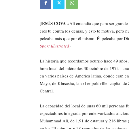
JESÚS COVA
«Ali entendía que para ser grande 
eres tú contra los demás, y esto te motiva, pero 
peleaba más que por él mismo. Él peleaba por Di
Sport Illustrated
)
La historia que recordamos ocurrió hace 49 años, 
hora local del miércoles 30 octubre de 1974 –una
en varios países de América latina, donde eran en
Mayo, de Kinsasha, la exLeopoldville, capital de
Central.
La capacidad del local de unas 60 mil personas f
espectadores integrada por enfervorizados aficion
Muhammad Ali, de 1,91 de estatura y 216 libras (
en los 23 minutos y 58 segundos de las acciones–