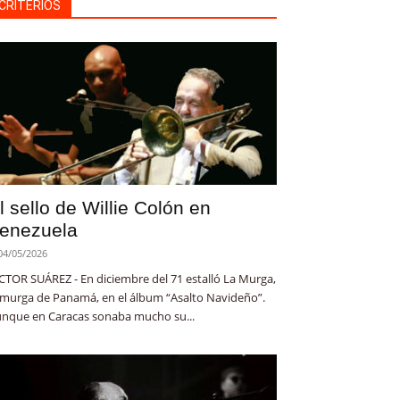
CRITERIOS
l sello de Willie Colón en
enezuela
04/05/2026
CTOR SUÁREZ - En diciembre del 71 estalló La Murga,
 murga de Panamá, en el álbum “Asalto Navideño”.
nque en Caracas sonaba mucho su...