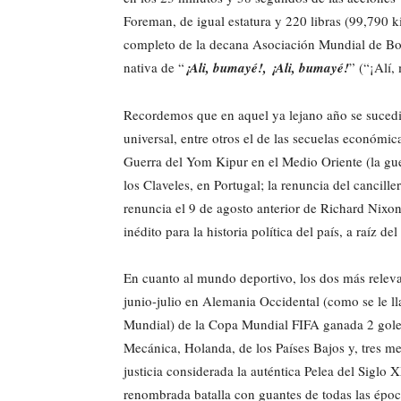
Foreman, de igual estatura y 220 libras (99,790 
completo de la decana Asociación Mundial de Box
nativa de “
¡Ali, bumayé!, ¡Ali, bumayé!
” (“¡Alí,
Recordemos que en aquel ya lejano año se suced
universal, entre otros el de las secuelas económic
Guerra del Yom Kipur en el Medio Oriente (la guer
los Claveles, en Portugal; la renuncia del cancill
renuncia el 9 de agosto anterior de Richard Nixo
inédito para la historia política del país, a raíz 
En cuanto al mundo deportivo, los dos más releva
junio-julio en Alemania Occidental (como se le l
Mundial) de la Copa Mundial FIFA ganada 2 goles 
Mecánica, Holanda, de los Países Bajos y, tres me
justicia considerada la auténtica Pelea del Sigl
renombrada batalla con guantes de todas las épo