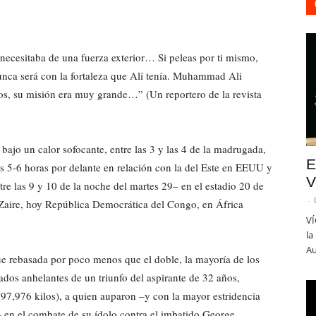
necesitaba de una fuerza exterior… Si peleas por ti mismo,
nunca será con la fortaleza que Ali tenía. Muhammad Ali
os, su misión era muy grande…” (Un reportero de la revista
bajo un calor sofocante, entre las 3 y las 4 de la madrugada,
E
s 5-6 horas por delante en relación con la del Este en EEUU y
V
tre las 9 y 10 de la noche del martes 29– en el estadio 20 de
-
 Zaire, hoy República Democrática del Congo, en África
VÍ
la
Au
ue rebasada por poco menos que el doble, la mayoría de los
ados anhelantes de un triunfo del aspirante de 32 años,
97,976 kilos), a quien auparon –y con la mayor estridencia
 en el combate de su ídolo contra el imbatido George