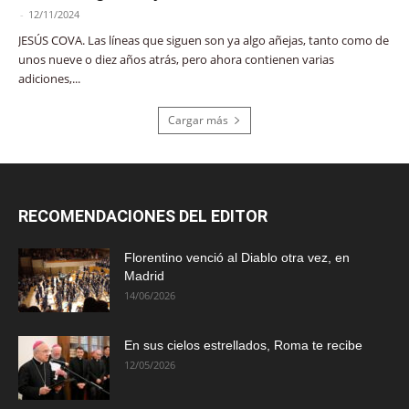
-
12/11/2024
JESÚS COVA. Las líneas que siguen son ya algo añejas, tanto como de
unos nueve o diez años atrás, pero ahora contienen varias
adiciones,...
Cargar más
RECOMENDACIONES DEL EDITOR
Florentino venció al Diablo otra vez, en
Madrid
14/06/2026
En sus cielos estrellados, Roma te recibe
12/05/2026