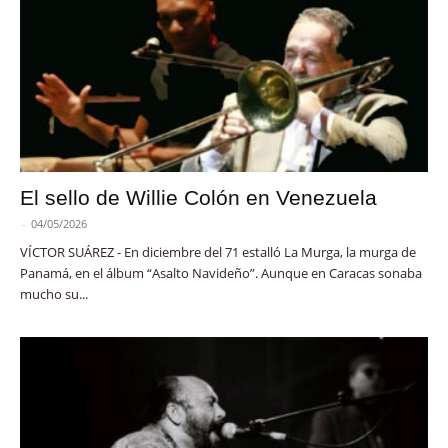
El sello de Willie Colón en Venezuela
-
04/05/2026
VÍCTOR SUÁREZ - En diciembre del 71 estalló La Murga, la murga de
Panamá, en el álbum “Asalto Navideño”. Aunque en Caracas sonaba
mucho su...