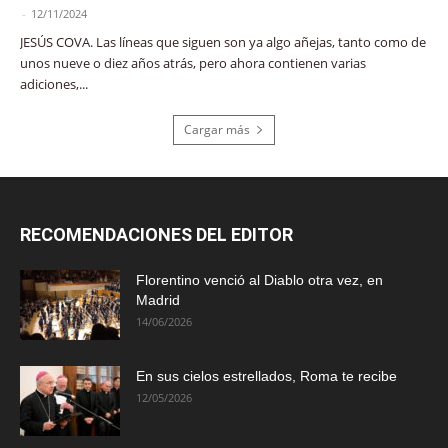
-
12/11/2024
JESÚS COVA. Las líneas que siguen son ya algo añejas, tanto como de
unos nueve o diez años atrás, pero ahora contienen varias
adiciones,...
Cargar más
RECOMENDACIONES DEL EDITOR
Florentino venció al Diablo otra vez, en
Madrid
14/06/2026
En sus cielos estrellados, Roma te recibe
12/05/2026