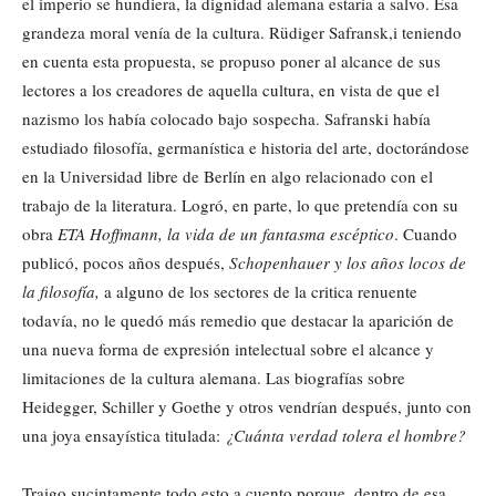
el imperio se hundiera, la dignidad alemana estaría a salvo. Esa
grandeza moral venía de la cultura. Rüdiger Safransk,i teniendo
en cuenta esta propuesta, se propuso poner al alcance de sus
lectores a los creadores de aquella cultura, en vista de que el
nazismo los había colocado bajo sospecha. Safranski había
estudiado filosofía, germanística e historia del arte, doctorándose
en la Universidad libre de Berlín en algo relacionado con el
trabajo de la literatura. Logró, en parte, lo que pretendía con su
obra
ETA
Hoffmann, la vida de un fantasma escéptico
. Cuando
publicó, pocos años después,
Schopenhauer y los años locos de
la filosofía,
a alguno de los sectores de la critica renuente
todavía, no le quedó más remedio que destacar la aparición de
una nueva forma de expresión intelectual sobre el alcance y
limitaciones de la cultura alemana. Las biografías sobre
Heidegger, Schiller y Goethe y otros vendrían después, junto con
una joya ensayística titulada:
¿Cuánta verdad tolera el hombre?
Traigo sucintamente todo esto a cuento porque, dentro de esa