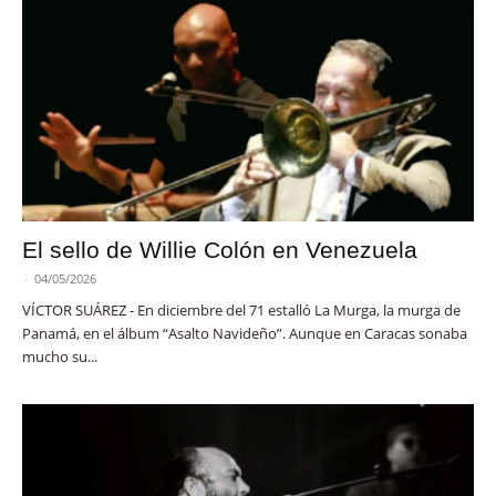
El sello de Willie Colón en Venezuela
-
04/05/2026
VÍCTOR SUÁREZ - En diciembre del 71 estalló La Murga, la murga de
Panamá, en el álbum “Asalto Navideño”. Aunque en Caracas sonaba
mucho su...