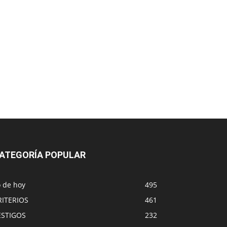
ATEGORÍA POPULAR
o de hoy
495
RITERIOS
461
ESTIGOS
232