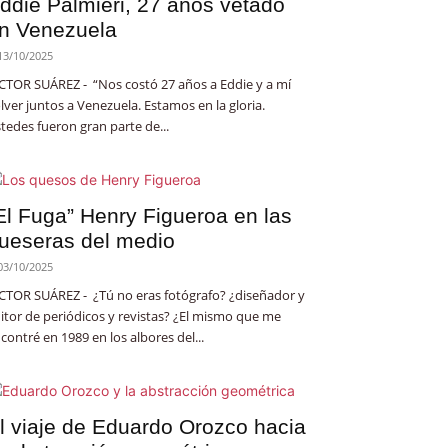
ddie Palmieri, 27 años vetado
n Venezuela
13/10/2025
CTOR SUÁREZ - “Nos costó 27 años a Eddie y a mí
lver juntos a Venezuela. Estamos en la gloria.
tedes fueron gran parte de...
El Fuga” Henry Figueroa en las
ueseras del medio
03/10/2025
CTOR SUÁREZ - ¿Tú no eras fotógrafo? ¿diseñador y
itor de periódicos y revistas? ¿El mismo que me
contré en 1989 en los albores del...
l viaje de Eduardo Orozco hacia