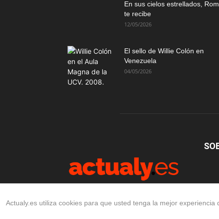
En sus cielos estrellados, Ro
te recibe
12/05/2026
El sello de Willie Colón en
Venezuela
04/05/2026
SO
Actualy.es utiliza cookies para que usted tenga la mejor experienci
©