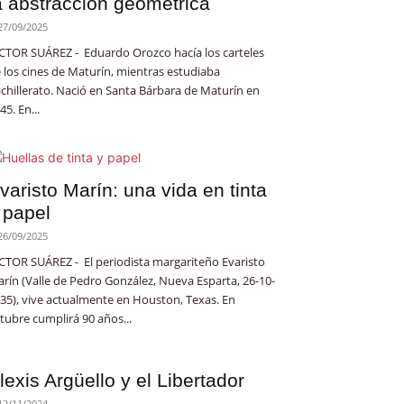
a abstracción geométrica
27/09/2025
CTOR SUÁREZ - Eduardo Orozco hacía los carteles
 los cines de Maturín, mientras estudiaba
chillerato. Nació en Santa Bárbara de Maturín en
45. En...
varisto Marín: una vida en tinta
 papel
26/09/2025
CTOR SUÁREZ - El periodista margariteño Evaristo
rín (Valle de Pedro González, Nueva Esparta, 26-10-
35), vive actualmente en Houston, Texas. En
tubre cumplirá 90 años...
lexis Argüello y el Libertador
12/11/2024