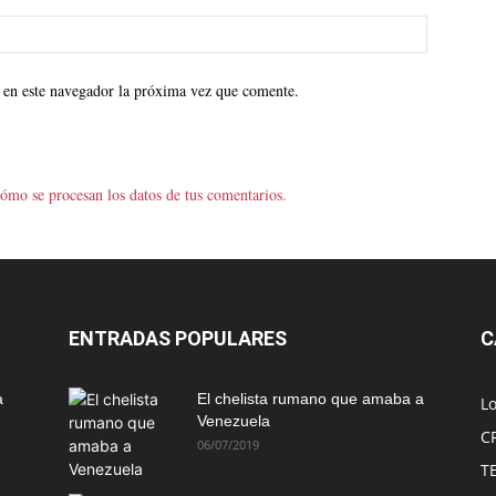
 en este navegador la próxima vez que comente.
ómo se procesan los datos de tus comentarios.
ENTRADAS POPULARES
C
a
El chelista rumano que amaba a
L
Venezuela
C
06/07/2019
T