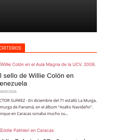
CRITERIOS
l sello de Willie Colón en
enezuela
04/05/2026
CTOR SUÁREZ - En diciembre del 71 estalló La Murga,
 murga de Panamá, en el álbum “Asalto Navideño”.
nque en Caracas sonaba mucho su...