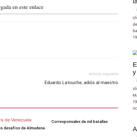
l
gada en este enlace
-
VÍ
de
ba
19
E
y
Artículo siguiente
-
Eduardo Latouche, adiós al maestro
VÍ
Ma
19
oc
Corresponsales de mil batallas
A
es desafíos de Almudena
-