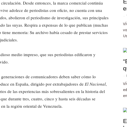
E
 circulación. Desde entonces, la marca comercial continúa
e
revive adolece de periodistas con oficio, no cuenta con una
-
afos, abolieron el periodismo de investigación, sus principales
VÍ
eado las suyas. Respira a expensas de lo que publican (muchas
vo
co tiene memoria: Su archivo había cesado de prestar servicios
Us
judiciales.
andioso medio impreso, que sus periodistas edificaron y
“
lvido.
q
-
vas generaciones de comunicadores deben saber cómo lo
roduce en España, dirigido por extrabajadores de
El Nacional
,
VÍ
ed
ios de las experiencias más sobresalientes en la historia del
en
ue durante tres, cuatro, cinco y hasta seis décadas se
 en la región oriental de Venezuela.
E