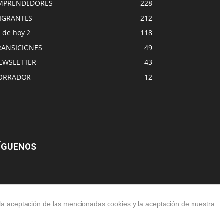
MPRENDEDORES
228
IGRANTES
212
 de hoy 2
118
RANSICIONES
49
EWSLETTER
43
ORRADOR
12
ÍGUENOS
 la aceptación de las mencionadas cookies y la aceptación de nuestra
OPINO
TESTIGOS
EN TRÁNSITO
NEWSLETTER