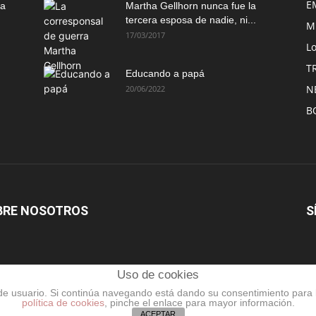
E
ma
Martha Gellhorn nunca fue la
tercera esposa de nadie, ni...
M
17/03/2017
Lo
T
Educando a papá
N
20/06/2022
B
BRE NOSOTROS
S
Uso de cookies
a de usuario. Si continúa navegando está dando su consentimiento para
política de cookies
, pinche el enlace para mayor información.
INICIO
MIGRO
EMPRENDO
ACEPTAR