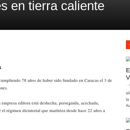
 en tierra caliente
a
E
V
cumpliendo 78 años de haber sido fundado en Caracas el 3 de
-
ones.
VÍ
la
a empresa editora está deshecha, perseguida, acechada,
Au
 el régimen dictatorial que martiriza desde hace 22 años a