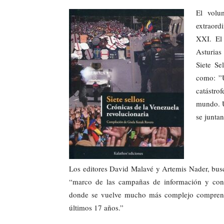
El volu
extraord
XXI. El 
Asturia
Siete Se
como: ”U
catástro
mundo. U
se juntan
Los editores David Malavé y Artemis Nader, busc
“marco de las campañas de información y cont
donde se vuelve mucho más complejo comprender
últimos 17 años.”