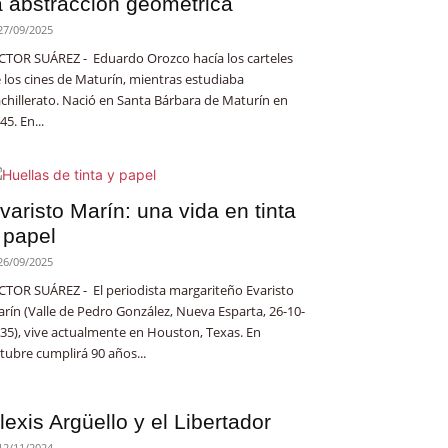
a abstracción geométrica
27/09/2025
CTOR SUÁREZ - Eduardo Orozco hacía los carteles
 los cines de Maturín, mientras estudiaba
chillerato. Nació en Santa Bárbara de Maturín en
45. En...
varisto Marín: una vida en tinta
 papel
26/09/2025
CTOR SUÁREZ - El periodista margariteño Evaristo
rín (Valle de Pedro González, Nueva Esparta, 26-10-
35), vive actualmente en Houston, Texas. En
tubre cumplirá 90 años...
lexis Argüello y el Libertador
12/11/2024