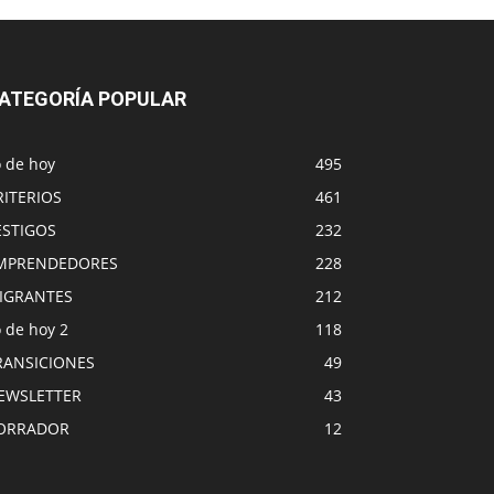
ATEGORÍA POPULAR
o de hoy
495
RITERIOS
461
ESTIGOS
232
MPRENDEDORES
228
IGRANTES
212
 de hoy 2
118
RANSICIONES
49
EWSLETTER
43
ORRADOR
12