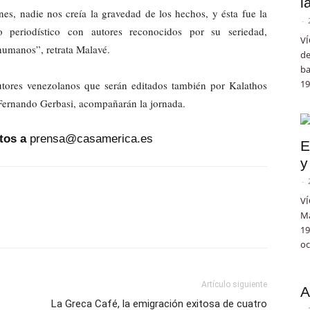
l
es, nadie nos creía la gravedad de los hechos, y ésta fue la
-
 periodístico con autores reconocidos por su seriedad,
VÍ
humanos”, retrata Malavé.
de
ba
19
utores venezolanos que serán editados también por Kalathos
Fernando Gerbasi, acompañarán la jornada.
tos a
prensa@casamerica.es
E
y
-
VÍ
Ma
19
oc
Artículo siguiente
A
La Greca Café, la emigración exitosa de cuatro
-