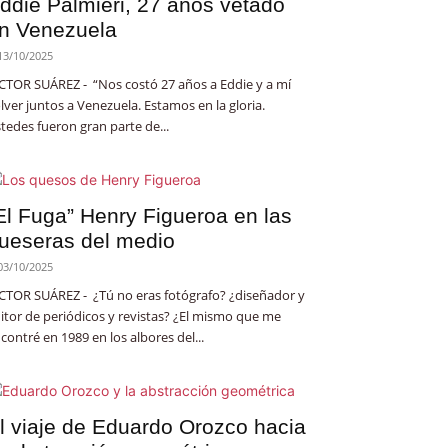
ddie Palmieri, 27 años vetado
n Venezuela
13/10/2025
CTOR SUÁREZ - “Nos costó 27 años a Eddie y a mí
lver juntos a Venezuela. Estamos en la gloria.
tedes fueron gran parte de...
El Fuga” Henry Figueroa en las
ueseras del medio
03/10/2025
CTOR SUÁREZ - ¿Tú no eras fotógrafo? ¿diseñador y
itor de periódicos y revistas? ¿El mismo que me
contré en 1989 en los albores del...
l viaje de Eduardo Orozco hacia