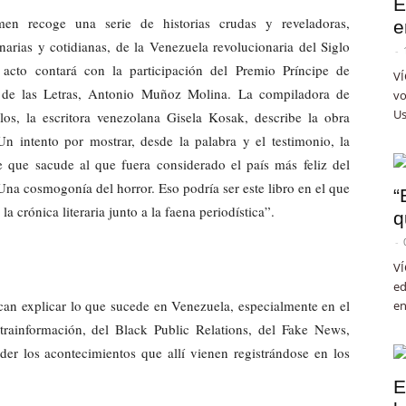
E
men recoge una serie de historias crudas y reveladoras,
e
inarias y cotidianas, de la Venezuela revolucionaria del Siglo
-
acto contará con la participación del Premio Príncipe de
VÍ
s de las Letras, Antonio Muñoz Molina. La compiladora de
vo
Us
llos, la escritora venezolana Gisela Kosak, describe la obra
n intento por mostrar, desde la palabra y el testimonio, la
fe que sacude al que fuera considerado el país más feliz del
na cosmogonía del horror. Eso podría ser este libro en el que
“
 la crónica literaria junto a la faena periodística”.
q
-
VÍ
ed
an explicar lo que sucede en Venezuela, especialmente en el
en
rainformación, del Black Public Relations, del Fake News,
 los acontecimientos que allí vienen registrándose en los
E