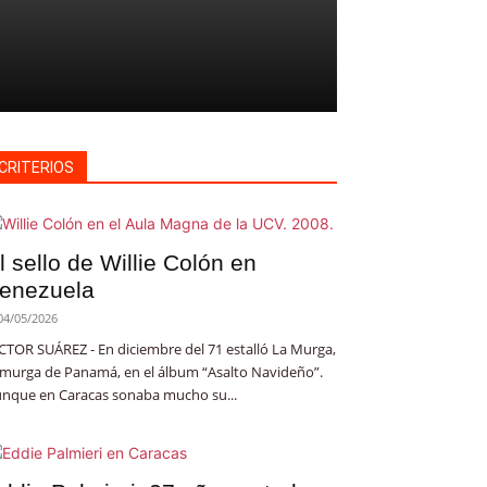
CRITERIOS
l sello de Willie Colón en
enezuela
04/05/2026
CTOR SUÁREZ - En diciembre del 71 estalló La Murga,
 murga de Panamá, en el álbum “Asalto Navideño”.
nque en Caracas sonaba mucho su...