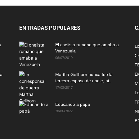
ENTRADAS POPULARES
C
a
El chelista rumano que amaba a
L
Venezuela
C
06/07/2019
T
E
ma
Martha Gellhorn nunca fue la
tercera esposa de nadie, ni...
M
17/03/2017
Lo
T
Educando a papá
N
20/06/2022
B