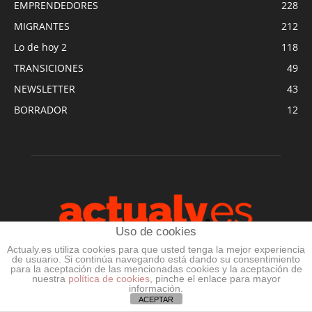
EMPRENDEDORES
228
MIGRANTES
212
Lo de hoy 2
118
TRANSICIONES
49
NEWSLETTER
43
BORRADOR
12
Uso de cookies
Actualy.es utiliza cookies para que usted tenga la mejor experiencia
de usuario. Si continúa navegando está dando su consentimiento
para la aceptación de las mencionadas cookies y la aceptación de
nuestra
política de cookies
, pinche el enlace para mayor
SOBRE NOSOTROS
información.
ACEPTAR