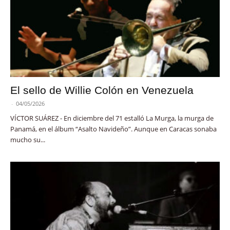
El sello de Willie Colón en Venezuela
-
04/05/2026
VÍCTOR SUÁREZ - En diciembre del 71 estalló La Murga, la murga de
Panamá, en el álbum “Asalto Navideño”. Aunque en Caracas sonaba
mucho su...