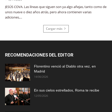
JESÚS COVA. Las líneas que siguen son ya algo añejas, tanto como de
unos nueve o diez años atrás, pero ahora contienen varias
adiciones,...
Cargar más
RECOMENDACIONES DEL EDITOR
Florentino venció al Diablo otra vez, en
Madrid
14/06/2026
En sus cielos estrellados, Roma te recibe
12/05/2026