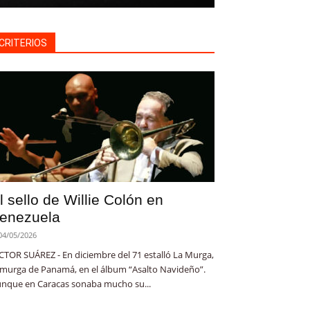
CRITERIOS
l sello de Willie Colón en
enezuela
04/05/2026
CTOR SUÁREZ - En diciembre del 71 estalló La Murga,
 murga de Panamá, en el álbum “Asalto Navideño”.
nque en Caracas sonaba mucho su...