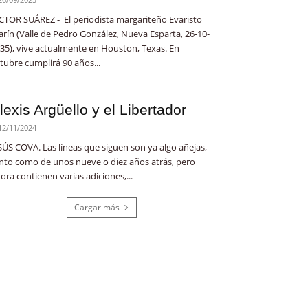
CTOR SUÁREZ - El periodista margariteño Evaristo
rín (Valle de Pedro González, Nueva Esparta, 26-10-
35), vive actualmente en Houston, Texas. En
tubre cumplirá 90 años...
lexis Argüello y el Libertador
12/11/2024
SÚS COVA. Las líneas que siguen son ya algo añejas,
nto como de unos nueve o diez años atrás, pero
ora contienen varias adiciones,...
Cargar más