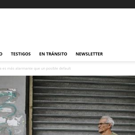
O
TESTIGOS
EN TRÁNSITO
NEWSLETTER
a es más alarmante que un posible default