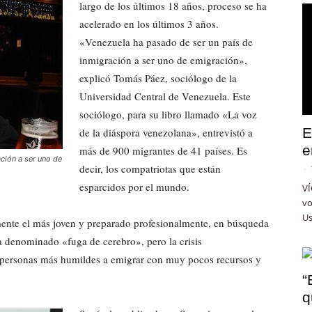
largo de los últimos 18 años, proceso se ha
acelerado en los últimos 3 años.
«Venezuela ha pasado de ser un país de
inmigración a ser uno de emigración»,
explicó Tomás Páez, sociólogo de la
Universidad Central de Venezuela. Este
sociólogo, para su libro llamado «La voz
E
de la diáspora venezolana», entrevistó a
e
más de 900 migrantes de 41 países. Es
ción a ser uno de
decir, los compatriotas que están
-
esparcidos por el mundo.
VÍ
vo
Us
mente el más joven y preparado profesionalmente, en búsqueda
 denominado «fuga de cerebro», pero la crisis
 personas más humildes a emigrar con muy pocos recursos y
“
q