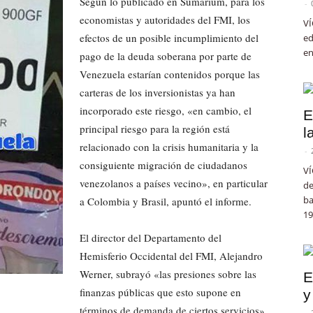
Según lo publicado en Sumarium, para los
-
economistas y autoridades del FMI, los
VÍ
efectos de un posible incumplimiento del
ed
en
pago de la deuda soberana por parte de
Venezuela estarían contenidos porque las
carteras de los inversionistas ya han
incorporado este riesgo, «en cambio, el
E
principal riesgo para la región está
l
relacionado con la crisis humanitaria y la
-
consiguiente migración de ciudadanos
VÍ
venezolanos a países vecino», en particular
de
ba
a Colombia y Brasil, apuntó el informe.
19
El director del Departamento del
Hemisferio Occidental del FMI, Alejandro
Werner, subrayó «las presiones sobre las
E
finanzas públicas que esto supone en
y
términos de demanda de ciertos servicios»
-