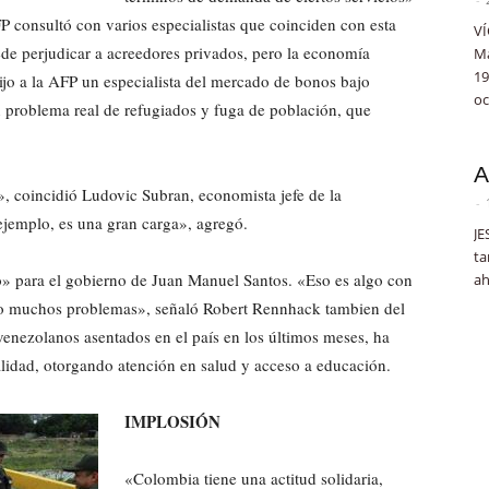
FP consultó con varios especialistas que coinciden con esta
VÍ
de perjudicar a acreedores privados, pero la economía
Ma
19
jo a la AFP un especialista del mercado de bonos bajo
oc
n problema real de refugiados y fuga de población, que
A
 coincidió Ludovic Subran, economista jefe de la
-
jemplo, es una gran carga», agregó.
JE
ta
o» para el gobierno de Juan Manuel Santos. «Eso es algo con
ah
ando muchos problemas», señaló Robert Rennhack tambien del
enezolanos asentados en el país en los últimos meses, ha
alidad, otorgando atención en salud y acceso a educación.
IMPLOSIÓN
«Colombia tiene una actitud solidaria,