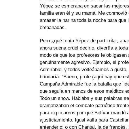
Yépez se esmeraba en sacar las mejores 
familia eran él y su mamá. Me conmovió 
amasar la harina toda la noche para que
empanadas.
Pero ¿qué tenía Yépez de particular, apa
ahora suena cruel decirlo, divertía a toda
modo de que los profesores le obligasen a
genuinamente agresivo. Ejemplo, el profe
Admirable, y todos volteábamos a gusto, 
brindaría. “Bueno, profe (aquí hay que esf
Campaña Admirable fue la batalla que lide
que seguía en manos de esos malditos es
Todo un show. Hablaba y sus palabras s
dramatizaban el combate patriótico frent
para explicarnos por qué Bolívar mandó a 
ajusticiamiento. Igual valía para Castella
entenderlo; o con Chantal, la de francés,