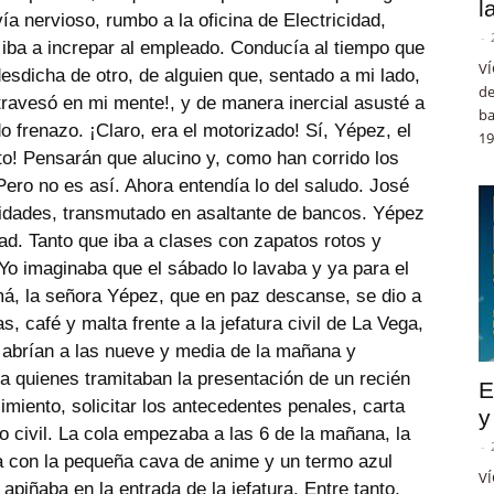
l
ía nervioso, rumbo a la oficina de Electricidad,
-
iba a increpar al empleado. Conducía al tiempo que
VÍ
desdicha de otro, de alguien que, sentado a mi lado,
de
ravesó en mi mente!, y de manera inercial asusté a
ba
o frenazo. ¡Claro, era el motorizado! Sí, Yépez, el
19
to! Pensarán que alucino y, como han corrido los
 Pero no es así. Ahora entendía lo del saludo. José
dades, transmutado en asaltante de bancos. Yépez
ad. Tanto que iba a clases con zapatos rotos y
Yo imaginaba que el sábado lo lavaba y ya para el
má, la señora Yépez, que en paz descanse, se dio a
café y malta frente a la jefatura civil de La Vega,
 abrían a las nueve y media de la mañana y
 quienes tramitaban la presentación de un recién
E
cimiento, solicitar los antecedentes penales, carta
y
io civil. La cola empezaba a las 6 de la mañana, la
-
a con la pequeña cava de anime y un termo azul
VÍ
apiñaba en la entrada de la jefatura. Entre tanto,