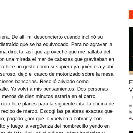
era. De allí mi desconcierto cuando inclinó su
istraído que se ha equivocado. Para no agravar la
forma directa, así que aproveché que me hallaba del
 con una mirada el mar de cabezas que gravitaban en
na hice un gesto como si supiera ya quién era y ahí
esuroso, dejó el casco de motorizado sobre la mesa
aciones bancarias. Resolló aliviado como
E
calle. Yo volví a mis pensamientos. Dos personas
V
 menos de diez minutos estaría en el carro.
-
ocio hice planes para la siguiente cita: la oficina de
VÍ
el recibo de marzo. Escogí las palabras exactas que
la
Au
cibo, pagado ¿por qué lo vuelven a cobrar y con
to y luego la vergüenza del hombrecillo yendo en