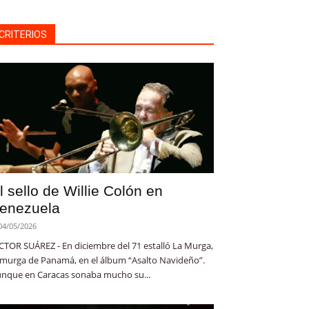
CRITERIOS
l sello de Willie Colón en
enezuela
04/05/2026
CTOR SUÁREZ - En diciembre del 71 estalló La Murga,
 murga de Panamá, en el álbum “Asalto Navideño”.
nque en Caracas sonaba mucho su...