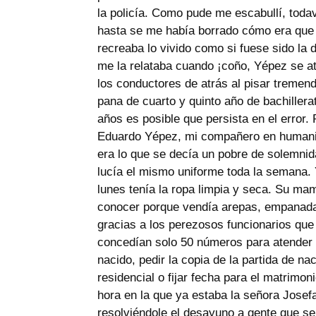
la policía. Como pude me escabullí, todav
hasta se me había borrado cómo era que 
recreaba lo vivido como si fuese sido la 
me la relataba cuando ¡coño, Yépez se at
los conductores de atrás al pisar tremend
pana de cuarto y quinto año de bachillera
años es posible que persista en el error.
Eduardo Yépez, mi compañero en humani
era lo que se decía un pobre de solemnid
lucía el mismo uniforme toda la semana. 
lunes tenía la ropa limpia y seca. Su ma
conocer porque vendía arepas, empanadas, 
gracias a los perezosos funcionarios que
concedían solo 50 números para atender a
nacido, pedir la copia de la partida de na
residencial o fijar fecha para el matrimon
hora en la que ya estaba la señora Josef
resolviéndole el desayuno a gente que se 