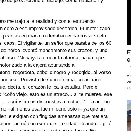
unge de jefe. Adiviné el diálogo, cómo hablarían y
ro me trajo a la realidad y con el estruendo
on coro a ese improvisado desorden. El motorizado
on pistolas en mano, ordenaban echarnos al suelo.
l caos. El vigilante, un señor que pasaba de los 60
l de héroe levantó mansamente sus brazos, y uno
E
al piso. “No vayas a tocar la alarma, pajúa, que
e
motorizado a la cajera apuntándola
-
tona, regordeta, cabello negro y recogido, al verse
VÍ
oriquear. Provisto de su inocencia, un anciano
vo
e, decía, el corazón le iba a estallar. Pero el
Us
tó “coño viejo, esto es un atraco… si te mueres, ese
lo… aquí vinimos dispuestos a matar…”. La acción
erno –al menos esa fue mi conclusión– ya que un
ien le exigían con fingidas amenazas que metiera
nación, actuó con extraña serenidad. Cuando lo pillé
paciencia generosa y continuó su faena. En