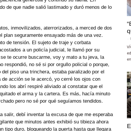
ido de que nadie salió lastimado y duró menos de lo
“
tos, inmovilizados, aterrorizados, a merced de dos
q
n el plan seguramente ensayado más de una vez.
-
 de tensión. El sujeto de traje y corbata
VÍ
stados a un policía judicial, le llamó por su
ed
 se te ocurre buscarme, voy y mato a tu jeva, la
en
 respondió, no sé si por orgullo policial o porque,
del piso una trinchera, estaba paralizado por el
de acción se le acercó, yo cerré los ojos con
ando los abrí respiré aliviado al constatar que el
uitado el arma y la cartera. Es más, hacía minuto
rchado pero no sé por qué seguíamos tendidos.
ra salir, debí inventar la excusa de que me esperaba
gilante que minutos antes exhibió su tibieza ahora
E
 tipo duro, bloqueando la puerta hasta que llegara