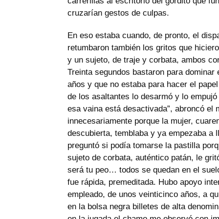
carrerillas al escritorio del gordito que f
cruzarían gestos de culpas.
En eso estaba cuando, de pronto, el dispa
retumbaron también los gritos que hicier
y un sujeto, de traje y corbata, ambos c
Treinta segundos bastaron para dominar e
años y que no estaba para hacer el pape
de los asaltantes lo desarmó y lo empujó 
esa vaina está desactivada”, abroncó el 
innecesariamente porque la mujer, cuaren
descubierta, temblaba y ya empezaba a ll
preguntó si podía tomarse la pastilla porqu
sujeto de corbata, auténtico patán, le gri
será tu peo… todos se quedan en el sue
fue rápida, premeditada. Hubo apoyo int
empleado, de unos veinticinco años, a qu
en la bolsa negra billetes de alta denomi
en la jugada el chamo me observó con im