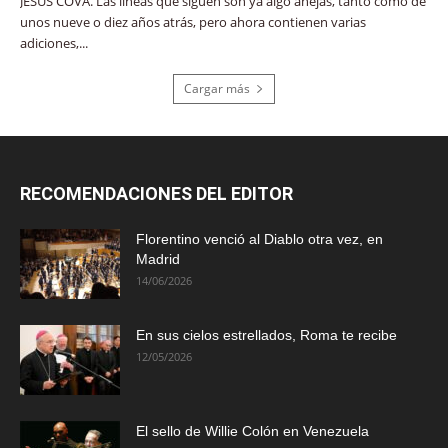
JESÚS COVA. Las líneas que siguen son ya algo añejas, tanto como de
unos nueve o diez años atrás, pero ahora contienen varias
adiciones,...
Cargar más
RECOMENDACIONES DEL EDITOR
Florentino venció al Diablo otra vez, en
Madrid
14/06/2026
En sus cielos estrellados, Roma te recibe
12/05/2026
El sello de Willie Colón en Venezuela