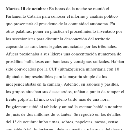
Martes 10 de octubre:
En horas de la noche se reunió el
Parlamento Catalán para conocer el informe y análisis político
que presentaría el presidente de la comunidad autónoma. En
otras palabras, poner en práctica el procedimiento inventado por
los secesionistas para discutir la desconexión del territorio
capeando las sanciones legales anunciadas por los tribunales.
Afuera presionaba a sus líderes una concentración numerosa de
prosélitos bulliciosos con banderas y consignas radicales. Habían
sido convocados por la CUP (ultraizquierda minoritaria con 10
diputados imprescindibles para la mayoría simple de los
independentistas en la cámara). Adentro, en salones y pasillos,
los grupos aireaban sus desacuerdos, reñían a punto de romper el
frente golpista. El inicio del pleno tardó más de una hora.
Puigdemont subió al tablado y animó la escena: habló a nombre
de ¡más de dos millones de votantes! Se regodeó en los detalles
del 1º de octubre: hubo urnas, sobres, papeletas, mesas, censo
confiable (sic). Entusiasmo, defensa pacífica y heroica del deseo