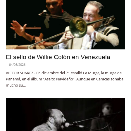
El sello de Willie Colón en Venezuela
-
04/05/2026
VÍCTOR SUÁREZ - En diciembre del 71 estalló La Murga, la murga de
Panamá, en el álbum “Asalto Navideño”. Aunque en Caracas sonaba
mucho su...