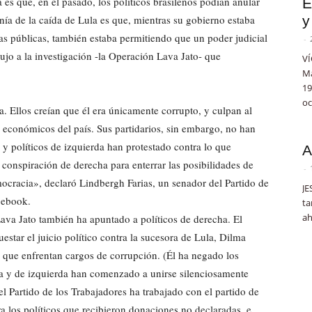
 es que, en el pasado, los políticos brasileños podían anular
E
nía de la caída de Lula es que, mientras su gobierno estaba
y
as públicas, también estaba permitiendo que un poder judicial
-
ujo a la investigación -la Operación Lava Jato- que
VÍ
Ma
19
oc
. Ellos creían que él era únicamente corrupto, y culpan al
s económicos del país. Sus partidarios, sin embargo, no han
 y políticos de izquierda han protestado contra lo que
A
 conspiración de derecha para enterrar las posibilidades de
-
mocracia», declaró Lindbergh Farias, un senador del Partido de
JE
cebook.
ta
ah
Lava Jato también ha apuntado a políticos de derecha. El
star el juicio político contra la sucesora de Lula, Dilma
s que enfrentan cargos de corrupción. (Él ha negado los
ha y de izquierda han comenzado a unirse silenciosamente
l Partido de los Trabajadores ha trabajado con el partido de
a los políticos que recibieron donaciones no declaradas, e