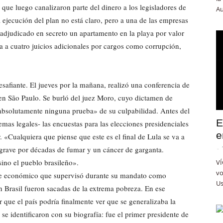
que luego canalizaron parte del dinero a los legisladores de
Au
a ejecución del plan no está claro, pero a una de las empresas
 adjudicado en secreto un apartamento en la playa por valor
ta a cuatro juicios adicionales por cargos como corrupción,
esafiante. El jueves por la mañana, realizó una conferencia de
 en São Paulo. Se burló del juez Moro, cuyo dictamen de
«absolutamente ninguna prueba» de su culpabilidad. Antes del
E
mas legales- las encuestas para las elecciones presidenciales
e
 «Cualquiera que piense que este es el final de Lula se va a
grave por décadas de fumar y un cáncer de garganta.
-
ino el pueblo brasileño».
VÍ
vo
uge económico que supervisó durante su mandato como
Us
n Brasil fueron sacadas de la extrema pobreza. En ese
que el país podría finalmente ver que se generalizaba la
 se identificaron con su biografía: fue el primer presidente de