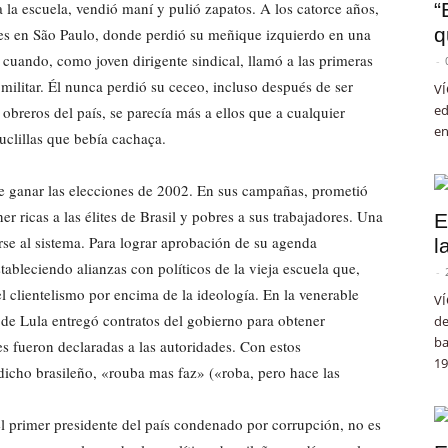
 a la escuela, vendió maní y pulió zapatos. A los catorce años,
“
q
les en São Paulo, donde perdió su meñique izquierdo en una
cuando, como joven dirigente sindical, llamó a las primeras
-
militar. Él nunca perdió su ceceo, incluso después de ser
VÍ
ed
obreros del país, se parecía más a ellos que a cualquier
en
uclillas que bebía cachaça.
 de ganar las elecciones de 2002. En sus campañas, prometió
 ricas a las élites de Brasil y pobres a sus trabajadores. Una
E
rse al sistema. Para lograr aprobación de su agenda
l
stableciendo alianzas con políticos de la vieja escuela que,
-
 clientelismo por encima de la ideología. En la venerable
VÍ
s de Lula entregó contratos del gobierno para obtener
de
ba
 fueron declaradas a las autoridades. Con estos
19
dicho brasileño, «rouba mas faz» («roba, pero hace las
el primer presidente del país condenado por corrupción, no es