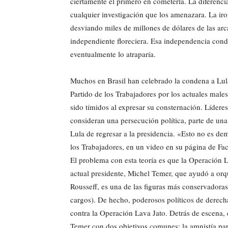
ciertamente el primero en cometerla. La diferencia
cualquier investigación que los amenazara. La iro
desviando miles de millones de dólares de las arc
independiente floreciera. Esa independencia cond
eventualmente lo atraparía.
Muchos en Brasil han celebrado la condena a Lula
Partido de los Trabajadores por los actuales male
sido tímidos al expresar su consternación. Líderes
consideran una persecución política, parte de una
Lula de regresar a la presidencia. «Esto no es de
los Trabajadores, en un video en su página de Fa
El problema con esta teoría es que la Operación 
actual presidente, Michel Temer, que ayudó a orque
Rousseff, es una de las figuras más conservadora
cargos). De hecho, poderosos políticos de derec
contra la Operación Lava Jato. Detrás de escena, e
Temer con dos objetivos comunes: la amnistía par