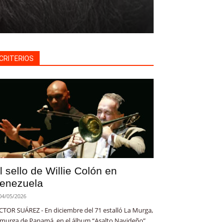
CRITERIOS
l sello de Willie Colón en
enezuela
04/05/2026
CTOR SUÁREZ - En diciembre del 71 estalló La Murga,
 murga de Panamá, en el álbum “Asalto Navideño”.