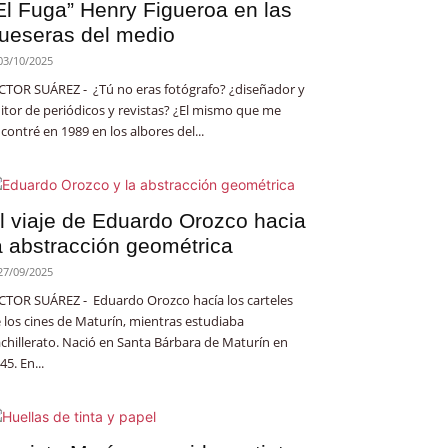
El Fuga” Henry Figueroa en las
ueseras del medio
03/10/2025
CTOR SUÁREZ - ¿Tú no eras fotógrafo? ¿diseñador y
itor de periódicos y revistas? ¿El mismo que me
contré en 1989 en los albores del...
l viaje de Eduardo Orozco hacia
a abstracción geométrica
27/09/2025
CTOR SUÁREZ - Eduardo Orozco hacía los carteles
 los cines de Maturín, mientras estudiaba
chillerato. Nació en Santa Bárbara de Maturín en
45. En...