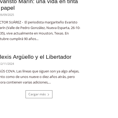
varisto Marín: una vida en tinta
 papel
26/09/2025
CTOR SUÁREZ - El periodista margariteño Evaristo
rín (Valle de Pedro González, Nueva Esparta, 26-10-
35), vive actualmente en Houston, Texas. En
tubre cumplirá 90 años...
lexis Argüello y el Libertador
12/11/2024
SÚS COVA. Las líneas que siguen son ya algo añejas,
nto como de unos nueve o diez años atrás, pero
ora contienen varias adiciones,...
Cargar más