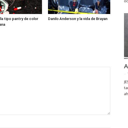
oc
lla tipo pantry de color
Danilo Anderson y la vida de Brayan
ana
A
-
JE
ta
ah