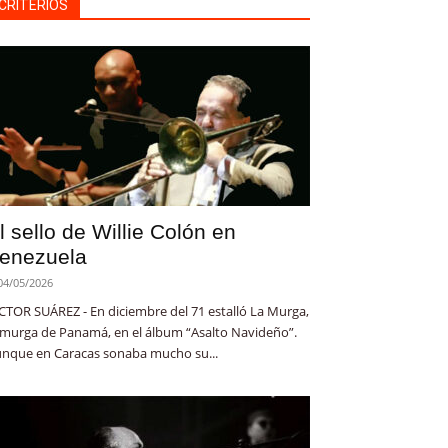
CRITERIOS
l sello de Willie Colón en
enezuela
04/05/2026
CTOR SUÁREZ - En diciembre del 71 estalló La Murga,
 murga de Panamá, en el álbum “Asalto Navideño”.
nque en Caracas sonaba mucho su...