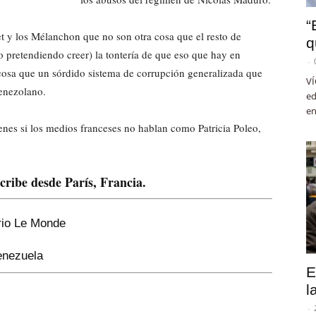
“
 y los Mélanchon que no son otra cosa que el resto de
q
pretendiendo creer) la tontería de que eso que hay en
-
cosa que un sórdido sistema de corrupción generalizada que
VÍ
venezolano.
ed
en
nes si los medios franceses no hablan como Patricia Poleo,
cribe desde París, Francia.
ario Le Monde
Venezuela
E
l
-