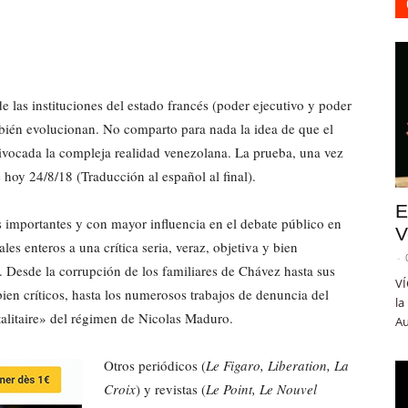
e las instituciones del estado francés (poder ejecutivo y poder
bién evolucionan. No comparto para nada la idea de que el
vocada la compleja realidad venezolana. La prueba, una vez
e hoy 24/8/18 (Traducción al español al final).
E
 importantes y con mayor influencia en el debate público en
V
les enteros a una crítica seria, veraz, objetiva y bien
-
 Desde la corrupción de los familiares de Chávez hasta sus
VÍ
bien críticos, hasta los numerosos trabajos de denuncia del
la
talitaire» del régimen de Nicolas Maduro.
Au
Otros periódicos (
Le Figaro, Liberation, La
Croix
) y revistas (
Le Point, Le Nouvel