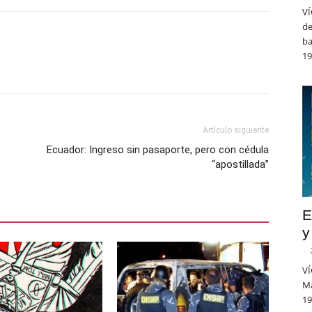
VÍ
de
ba
19
Artículo siguiente
Ecuador: Ingreso sin pasaporte, pero con cédula
“apostillada”
E
y
-
VÍ
Ma
19