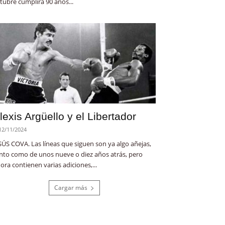
tubre cumplirá 90 años...
lexis Argüello y el Libertador
12/11/2024
SÚS COVA. Las líneas que siguen son ya algo añejas,
nto como de unos nueve o diez años atrás, pero
ora contienen varias adiciones,...
Cargar más