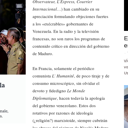
Observateur, L’Express, Courrier
Internacional
…) han cambiado en su
apreciación formulando objeciones fuertes
a los «exécrables» gobernantes de
Venezuela. En la radio y la televisión
E
francesas, no son raros los programas de
e
contenido crítico en dirección del gobierno
de Maduro.
-
VÍ
vo
En Francia, solamente el periódico
Us
comunista
L’ Humanité
, de poco tiraje y de
consumo microscópico, sin olvidar el
devoto y fidedigno
Le Monde
Diplomatique
, hacen todavía la apología
del gobierno venezolano. Estos dos
rotativos por razones de ideología
(¿religión?) marxistoide, siempre cubrirán
los abusos del régimen de Nicolás Maduro.