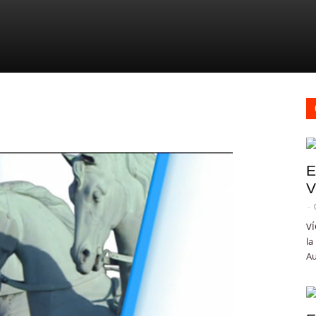
E
V
-
VÍ
la
Au