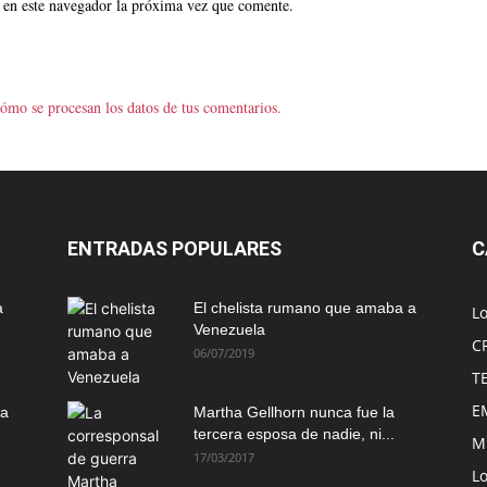
 en este navegador la próxima vez que comente.
ómo se procesan los datos de tus comentarios.
ENTRADAS POPULARES
C
a
El chelista rumano que amaba a
L
Venezuela
C
06/07/2019
T
E
ma
Martha Gellhorn nunca fue la
tercera esposa de nadie, ni...
M
17/03/2017
Lo