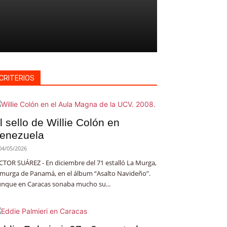
CRITERIOS
l sello de Willie Colón en
enezuela
04/05/2026
CTOR SUÁREZ - En diciembre del 71 estalló La Murga,
 murga de Panamá, en el álbum “Asalto Navideño”.
nque en Caracas sonaba mucho su...