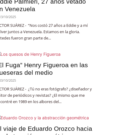
ddie Palmieri, 27 años vetado
n Venezuela
13/10/2025
CTOR SUÁREZ - “Nos costó 27 años a Eddie y a mí
lver juntos a Venezuela. Estamos en la gloria.
tedes fueron gran parte de...
El Fuga” Henry Figueroa en las
ueseras del medio
03/10/2025
CTOR SUÁREZ - ¿Tú no eras fotógrafo? ¿diseñador y
itor de periódicos y revistas? ¿El mismo que me
contré en 1989 en los albores del...
l viaje de Eduardo Orozco hacia