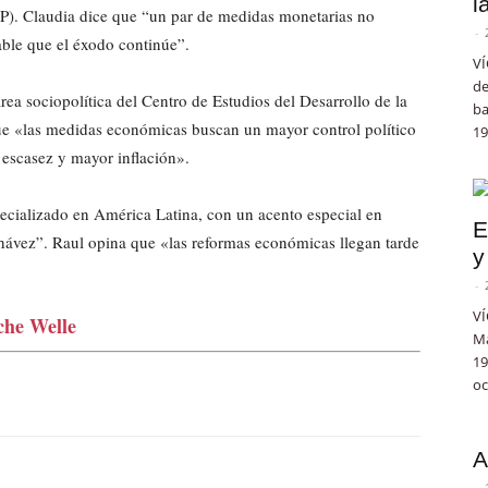
l
P). Claudia dice que “un par de medidas monetarias no
-
bable que el éxodo continúe”.
VÍ
de
rea sociopolítica del Centro de Estudios del Desarrollo de la
ba
ue «las medidas económicas buscan un mayor control político
19
 escasez y mayor inflación».
specializado en América Latina, con un acento especial en
E
hávez”. Raul opina que «las reformas económicas llegan tarde
y
-
VÍ
che Welle
Ma
19
oc
A
-