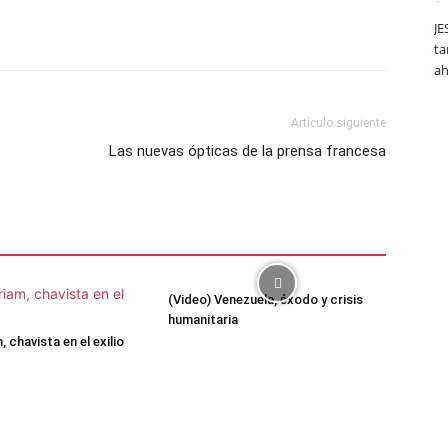
JE
ta
ah
Artículo siguiente
Las nuevas ópticas de la prensa francesa
(Video) Venezuela, éxodo y crisis
humanitaria
 chavista en el exilio