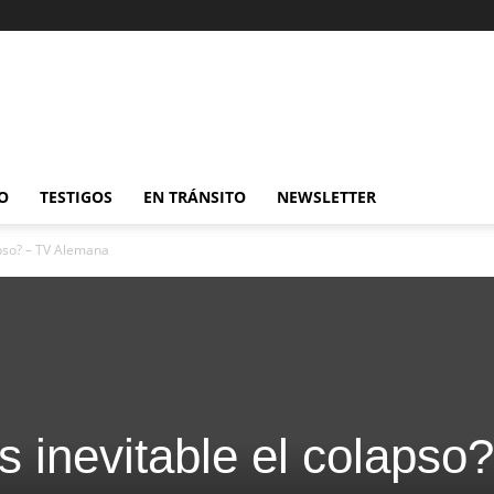
O
TESTIGOS
EN TRÁNSITO
NEWSLETTER
apso? – TV Alemana
 inevitable el colapso?