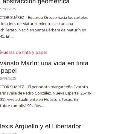
a abstracción geométrica
27/09/2025
CTOR SUÁREZ - Eduardo Orozco hacía los carteles
 los cines de Maturín, mientras estudiaba
chillerato. Nació en Santa Bárbara de Maturín en
45. En...
varisto Marín: una vida en tinta
 papel
26/09/2025
CTOR SUÁREZ - El periodista margariteño Evaristo
rín (Valle de Pedro González, Nueva Esparta, 26-10-
35), vive actualmente en Houston, Texas. En
tubre cumplirá 90 años...
lexis Argüello y el Libertador
12/11/2024