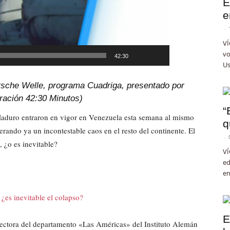
E
e
-
VÍ
vo
42:30
Us
tsche Welle, programa Cuadriga, presentado por
uración 42:30 Minutos)
“
aduro entraron en vigor en Venezuela esta semana al mismo
q
erando ya un incontestable caos en el resto del continente. El
-
, ¿o es inevitable?
VÍ
ed
en
E
directora del departamento «Las Américas» del Instituto Alemán