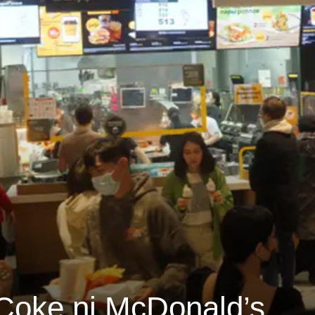
 Coke ni McDonald’s