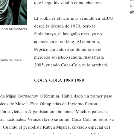
que luego los vendió como chatarra.
ta
ah
El vodka es el licor más vendido en EEUU
desde la década de 1970, pero la
n local McDonald’s
Stolichnaya, el lavagallo ruso, ya no
aparece en el ranking. Al contrario,
Pepsicola mantuvo su dominio en el
mercado soviético (ahora, ruso) hasta
planta de Coca-
2005, cuando Coca-Cola se lo arrebató.
COCA-COLA 1980-1989
gada Mijaíl Gorbachov al Kremlin. Había dado un primer paso
picos de Moscú. Esas Olimpiadas de Invierno fueron
ón soviética a Afganistán un año antes. Muchos países le
as nacionales. Venezuela no se sumó. Coca-Cola no retiró su
 Cuando el periodista Rubén Mijares, enviado especial del