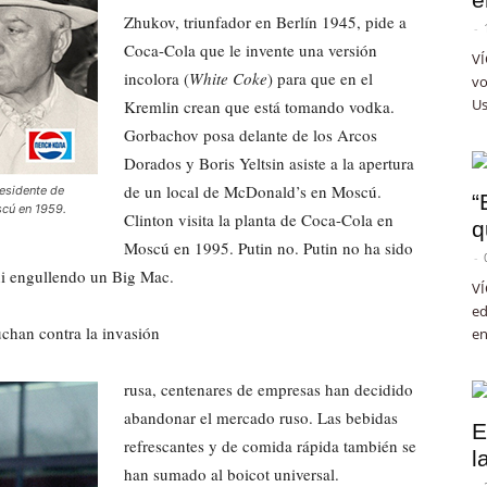
Zhukov, triunfador en Berlín 1945, pide a
-
Coca-Cola que le invente una versión
VÍ
incolora (
White Coke
) para que en el
vo
Us
Kremlin crean que está tomando vodka.
Gorbachov posa delante de los Arcos
Dorados y Boris Yeltsin asiste a la apertura
de un local de McDonald’s en Moscú.
residente de
“
scú en 1959.
Clinton visita la planta de Coca-Cola en
q
Moscú en 1995. Putin no. Putin no ha sido
-
ni engullendo un Big Mac.
VÍ
ed
uchan contra la invasión
en
rusa, centenares de empresas han decidido
abandonar el mercado ruso. Las bebidas
E
refrescantes y de comida rápida también se
l
han sumado al boicot universal.
-