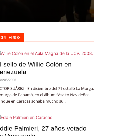
CRITERIOS
l sello de Willie Colón en
enezuela
04/05/2026
CTOR SUÁREZ - En diciembre del 71 estalló La Murga,
 murga de Panamá, en el álbum “Asalto Navideño”.
nque en Caracas sonaba mucho su...
ddie Palmieri, 27 años vetado
n Venezuela