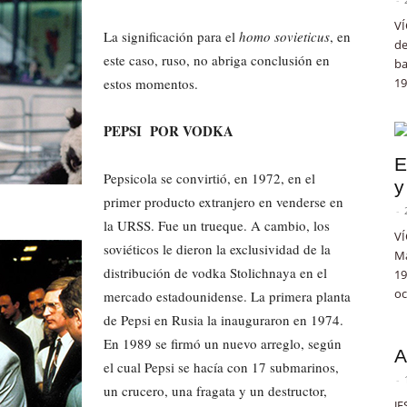
VÍ
La significación para el
homo sovieticus
, en
de
este caso, ruso, no abriga conclusión en
ba
estos momentos.
19
PEPSI POR VODKA
E
Pepsicola se convirtió, en 1972, en el
y
primer producto extranjero en venderse en
-
la URSS. Fue un trueque. A cambio, los
VÍ
soviéticos le dieron la exclusividad de la
Ma
distribución de vodka Stolichnaya en el
19
oc
mercado estadounidense. La primera planta
de Pepsi en Rusia la inauguraron en 1974.
En 1989 se firmó un nuevo arreglo, según
A
el cual Pepsi se hacía con 17 submarinos,
-
un crucero, una fragata y un destructor,
JE