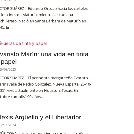
CTOR SUÁREZ - Eduardo Orozco hacía los carteles
 los cines de Maturín, mientras estudiaba
chillerato. Nació en Santa Bárbara de Maturín en
45. En...
varisto Marín: una vida en tinta
 papel
26/09/2025
CTOR SUÁREZ - El periodista margariteño Evaristo
rín (Valle de Pedro González, Nueva Esparta, 26-10-
35), vive actualmente en Houston, Texas. En
tubre cumplirá 90 años...
lexis Argüello y el Libertador
12/11/2024
SÚS COVA. Las líneas que siguen son ya algo añejas,