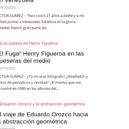
13/10/2025
CTOR SUÁREZ - “Nos costó 27 años a Eddie y a mí
lver juntos a Venezuela. Estamos en la gloria.
tedes fueron gran parte de...
El Fuga” Henry Figueroa en las
ueseras del medio
03/10/2025
CTOR SUÁREZ - ¿Tú no eras fotógrafo? ¿diseñador y
itor de periódicos y revistas? ¿El mismo que me
contré en 1989 en los albores del...
l viaje de Eduardo Orozco hacia
a abstracción geométrica
27/09/2025