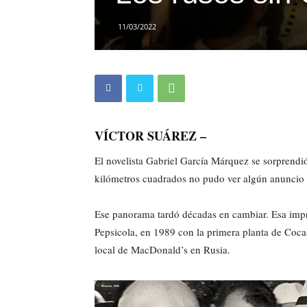
11/03/2022
VÍCTOR SUÁREZ –
El novelista Gabriel García Márquez se sorprendi
kilómetros cuadrados no pudo ver algún anuncio
Ese panorama tardó décadas en cambiar. Esa impr
Pepsicola, en 1989 con la primera planta de Coc
local de MacDonald’s en Rusia.