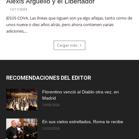
Alexis Argüello y el Libertador
-
12/11/2024
JESÚS COVA. Las líneas que siguen son ya algo añejas, tanto como de
unos nueve o diez años atrás, pero ahora contienen varias
adiciones,...
Cargar más
RECOMENDACIONES DEL EDITOR
Florentino venció al Diablo otra vez, en
Madrid
14/06/2026
En sus cielos estrellados, Roma te recibe
12/05/2026