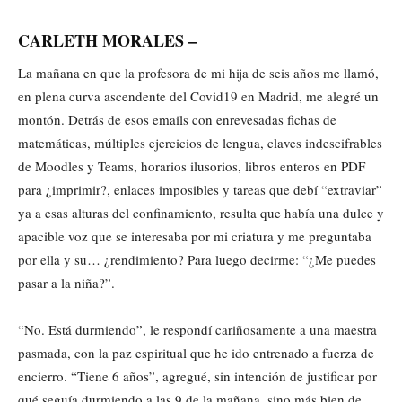
CARLETH MORALES –
La mañana en que la profesora de mi hija de seis años me llamó,
en plena curva ascendente del Covid19 en Madrid, me alegré un
montón. Detrás de esos emails con enrevesadas fichas de
matemáticas, múltiples ejercicios de lengua, claves indescifrables
de Moodles y Teams, horarios ilusorios, libros enteros en PDF
para ¿imprimir?, enlaces imposibles y tareas que debí “extraviar”
ya a esas alturas del confinamiento, resulta que había una dulce y
apacible voz que se interesaba por mi criatura y me preguntaba
por ella y su… ¿rendimiento? Para luego decirme: “¿Me puedes
pasar a la niña?”.
“No. Está durmiendo”, le respondí cariñosamente a una maestra
pasmada, con la paz espiritual que he ido entrenado a fuerza de
encierro. “Tiene 6 años”, agregué, sin intención de justificar por
qué seguía durmiendo a las 9 de la mañana, sino más bien de