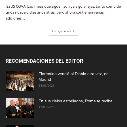
JESÚS COVA. Las líneas que siguen son ya algo añejas, tanto como de
unos nueve o diez años atrás, pero ahora contienen varias
adiciones,...
Cargar más
RECOMENDACIONES DEL EDITOR
Florentino venció al Diablo otra vez, en
Madrid
14/06/2026
En sus cielos estrellados, Roma te recibe
12/05/2026