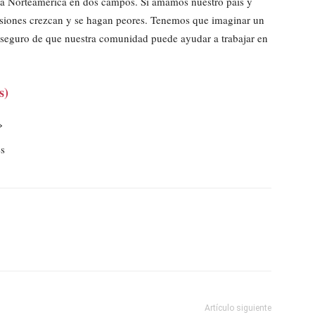
r a Norteamérica en dos campos. Si amamos nuestro país y
isiones crezcan y se hagan peores. Tenemos que imaginar un
 seguro de que nuestra comunidad puede ayudar a trabajar en
s)
»
s
Artículo siguiente