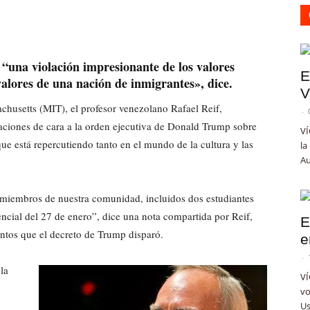
“una violación impresionante de los valores
E
alores de una nación de inmigrantes», dice.
V
achusetts (MIT), el profesor venezolano Rafael Reif,
-
ciones de cara a la orden ejecutiva de Donald Trump sobre
VÍ
ue está repercutiendo tanto en el mundo de la cultura y las
la
Au
 miembros de nuestra comunidad, incluidos dos estudiantes
ncial del 27 de enero”, dice una nota compartida por Reif,
E
ntos que el decreto de Trump disparó.
e
-
la
VÍ
vo
Us