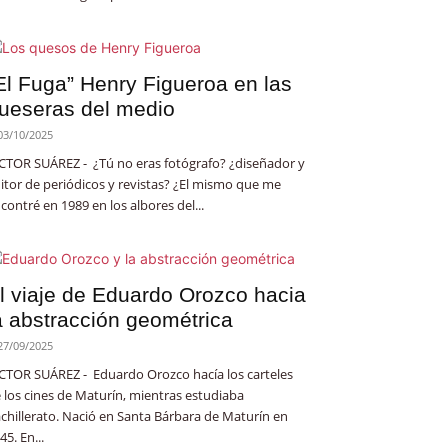
El Fuga” Henry Figueroa en las
ueseras del medio
03/10/2025
CTOR SUÁREZ - ¿Tú no eras fotógrafo? ¿diseñador y
itor de periódicos y revistas? ¿El mismo que me
contré en 1989 en los albores del...
l viaje de Eduardo Orozco hacia
a abstracción geométrica
27/09/2025
CTOR SUÁREZ - Eduardo Orozco hacía los carteles
 los cines de Maturín, mientras estudiaba
chillerato. Nació en Santa Bárbara de Maturín en
45. En...