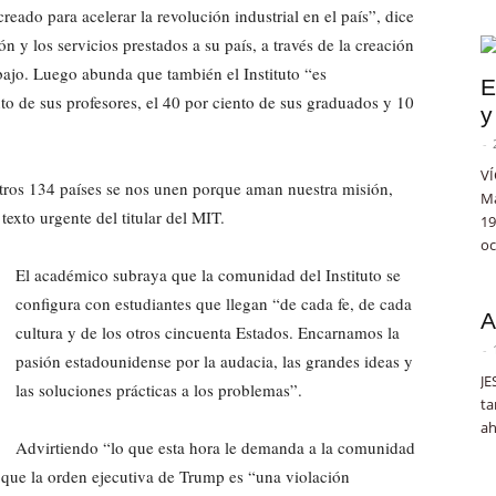
ado para acelerar la revolución industrial en el país”, dice
ión y los servicios prestados a su país, a través de la creación
bajo. Luego abunda que también el Instituto “es
E
o de sus profesores, el 40 por ciento de sus graduados y 10
y
-
VÍ
 otros 134 países se nos unen porque aman nuestra misión,
Ma
exto urgente del titular del MIT.
19
oc
El académico subraya que la comunidad del Instituto se
configura con estudiantes que llegan “de cada fe, de cada
A
cultura y de los otros cincuenta Estados. Encarnamos la
-
pasión estadounidense por la audacia, las grandes ideas y
JE
las soluciones prácticas a los problemas”.
ta
ah
Advirtiendo “lo que esta hora le demanda a la comunidad
 que la orden ejecutiva de Trump es “una violación