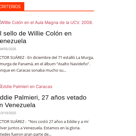
CRITERIOS
l sello de Willie Colón en
enezuela
04/05/2026
CTOR SUÁREZ - En diciembre del 71 estalló La Murga,
 murga de Panamá, en el álbum “Asalto Navideño”.
nque en Caracas sonaba mucho su...
ddie Palmieri, 27 años vetado
n Venezuela
13/10/2025
CTOR SUÁREZ - “Nos costó 27 años a Eddie y a mí
lver juntos a Venezuela. Estamos en la gloria.
tedes fueron gran parte de...