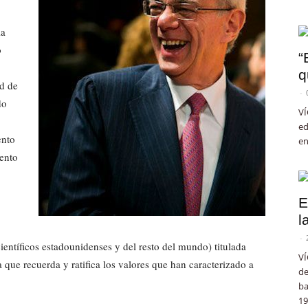
la
o
“
q
ad de
-
do
VÍ
ed
ento
en
mento
E
l
-
entíficos estadounidenses y del resto del mundo) titulada
VÍ
la que recuerda y ratifica los valores que han caracterizado a
de
ba
19