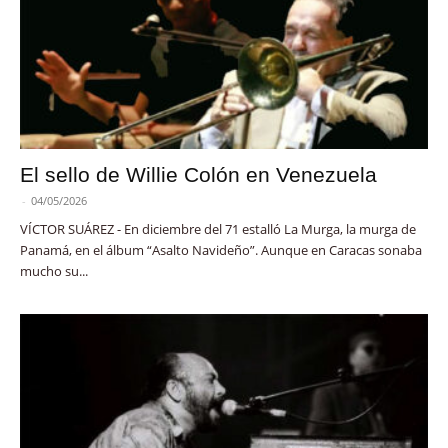
El sello de Willie Colón en Venezuela
-
04/05/2026
VÍCTOR SUÁREZ - En diciembre del 71 estalló La Murga, la murga de
Panamá, en el álbum “Asalto Navideño”. Aunque en Caracas sonaba
mucho su...