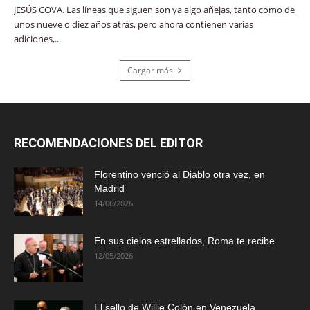
JESÚS COVA. Las líneas que siguen son ya algo añejas, tanto como de
unos nueve o diez años atrás, pero ahora contienen varias
adiciones,...
Cargar más
RECOMENDACIONES DEL EDITOR
Florentino venció al Diablo otra vez, en
Madrid
14/06/2026
En sus cielos estrellados, Roma te recibe
12/05/2026
El sello de Willie Colón en Venezuela