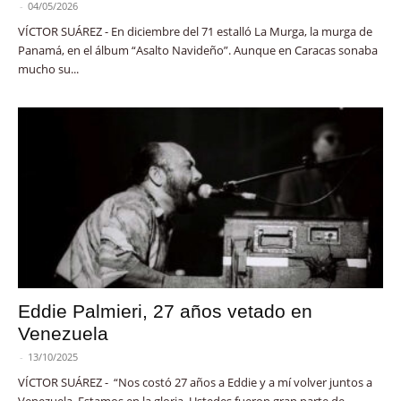
-
04/05/2026
VÍCTOR SUÁREZ - En diciembre del 71 estalló La Murga, la murga de
Panamá, en el álbum “Asalto Navideño”. Aunque en Caracas sonaba
mucho su...
Eddie Palmieri, 27 años vetado en
Venezuela
-
13/10/2025
VÍCTOR SUÁREZ - “Nos costó 27 años a Eddie y a mí volver juntos a
Venezuela. Estamos en la gloria. Ustedes fueron gran parte de...