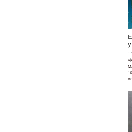
E
y
-
VÍ
Ma
10
oc