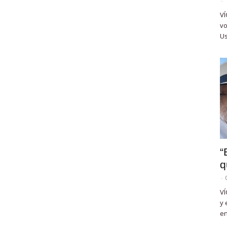
-
VÍ
vo
Us
“
q
-
VÍ
y 
en