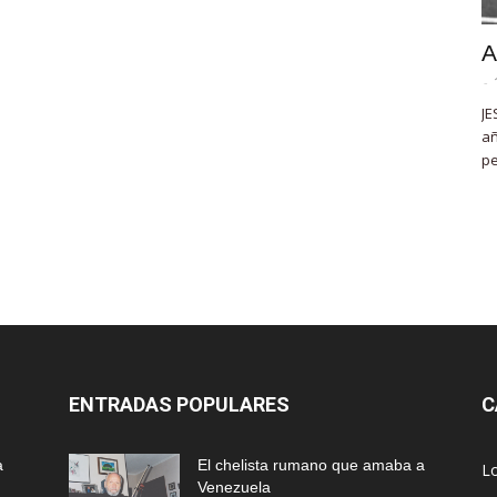
A
-
JE
añ
pe
ENTRADAS POPULARES
C
a
El chelista rumano que amaba a
L
Venezuela