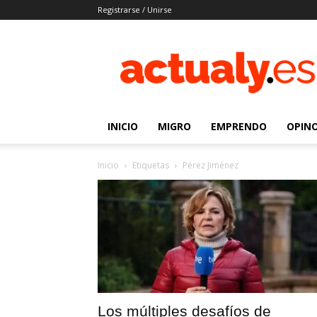
Registrarse / Unirse
Actualy.es
|
Noticias
de
los
venezolanos
INICIO
MIGRO
EMPRENDO
OPIN
que
emigraron
Inicio
Etiquetas
Pérez Jiménez
Los múltiples desafíos de