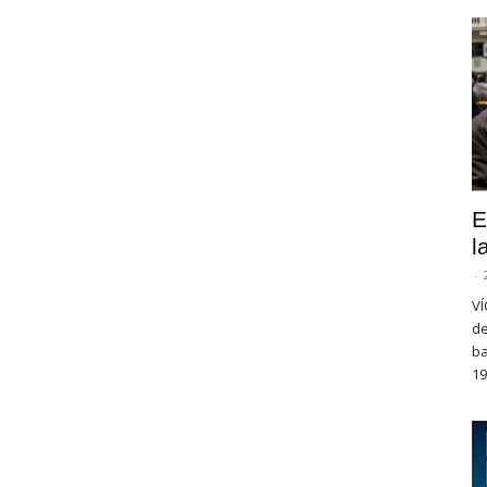
E
l
-
VÍ
de
ba
19