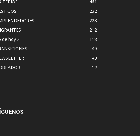
RITERIOS
461
ESTIGOS
232
MPRENDEDORES
228
IGRANTES
212
 de hoy 2
118
RANSICIONES
49
EWSLETTER
43
ORRADOR
12
ÍGUENOS