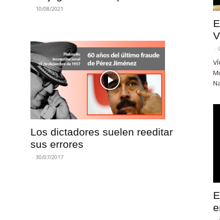
-
10/08/2021
E
V
-
VÍ
Mu
Na
Los dictadores suelen reeditar
sus errores
-
30/07/2017
E
e