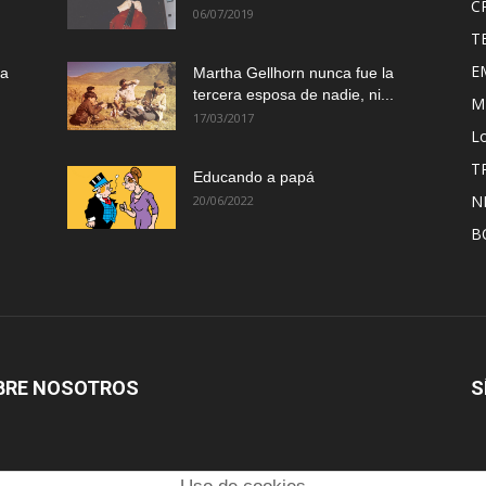
C
06/07/2019
T
E
ma
Martha Gellhorn nunca fue la
tercera esposa de nadie, ni...
M
17/03/2017
Lo
T
Educando a papá
N
20/06/2022
B
BRE NOSOTROS
S