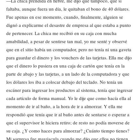
—La chica prendida en fiebre, me dijo que tampoco, que si
faltaba, aunque fuera un día, le quitaban el bono de 40 dólares.
Fue apenas en ese momento, cuando, finalmente, alguien se
dignó a explicarme el desastre de empresa al que estaba a punto
de pertenecer. La chica me recibió en su caja con mucha
amabilidad, a pesar de sentirse tan mal, yo me senté y observé
que en el sitio había un computador, pero no tenía ni una gaveta
para guardar el dinero y los vouchers de las tarjetas. Ella me dijo
que el dinero lo pusiera en una caja de cartón que tenía en la
parte de abajo y las tarjetas, a un lado de la computadora y que
los dólares los iba a colocar debajo del teclado. No tenía un
escáner para ingresar los productos al sistema, tenía que ingresar
cada artículo de forma manual. Yo le dije que como hacía ella al
momento de ir al baño, a la hora de ir a almorzar. Y ella me
respondió que tenía que ir al baño antes de sentarse o esperar a
que el supervisor le hiciera retiro; de resto no podía moverse de
su caja. ¿Y como haces para almorzar? ¿Cuánto tiempo tienes?
Mi sorpresa fue mayúscula cuando me dijo que ellos no tienen