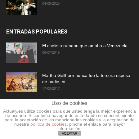
04/05/2026
ENTRADAS POPULARES
El chelista rumano que amaba a Venezuela
06/07/2019
Martha Gellhorn nunca fue la tercera esposa
de nadie, ni...
17/03/2017
Uso de cookies
Educando a papá
Actualy.es utiliza cookies para que usted tenga la mejor experiencia
20/06/2022
de usuario. Si continúa navegando está dando su consentimiento
para la aceptación de las mencionadas cookies y la aceptación de
nuestra
política de cookies
, pinche el enlace para mayor
información.
ACEPTAR