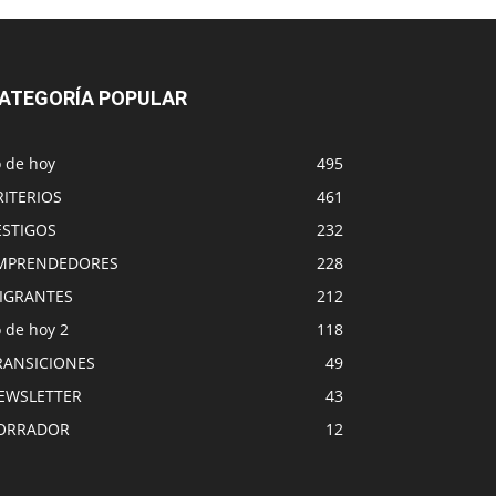
ATEGORÍA POPULAR
o de hoy
495
RITERIOS
461
ESTIGOS
232
MPRENDEDORES
228
IGRANTES
212
 de hoy 2
118
RANSICIONES
49
EWSLETTER
43
ORRADOR
12