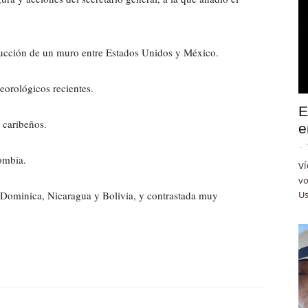
strucción de un muro entre Estados Unidos y México.
eorológicos recientes.
E
 caribeños.
e
-
ombia.
VÍ
vo
 Dominica, Nicaragua y Bolivia, y contrastada muy
Us