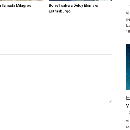
-
a llamada Milagros
Borrell salva a Delcy Eloína en
Estrasburgo
VÍ
de
ba
19
E
y
-
VÍ
Ma