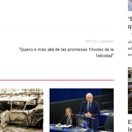
“
q
-
Artículo siguiente
VÍ
ed
“Quiero ir más allá de las promesas frívolas de la
en
felicidad”
E
l