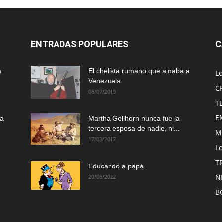
ENTRADAS POPULARES
C
a
El chelista rumano que amaba a
L
Venezuela
C
06/07/2019
T
E
ma
Martha Gellhorn nunca fue la
tercera esposa de nadie, ni...
M
17/03/2017
Lo
T
Educando a papá
N
20/06/2022
B