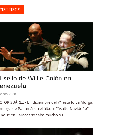
CRITERIOS
l sello de Willie Colón en
enezuela
04/05/2026
CTOR SUÁREZ - En diciembre del 71 estalló La Murga,
 murga de Panamá, en el álbum “Asalto Navideño”.
nque en Caracas sonaba mucho su...