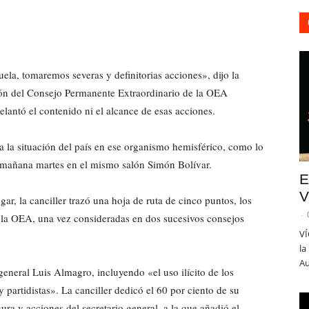
ela, tomaremos severas y definitorias acciones», dijo la
ión del Consejo Permanente Extraordinario de la OEA
lantó el contenido ni el alcance de esas acciones.
a la situación del país en ese organismo hemisférico, como lo
a mañana martes en el mismo salón Simón Bolívar.
E
V
r, la canciller trazó una hoja de ruta de cinco puntos, los
-
e la OEA, una vez consideradas en dos sucesivos consejos
VÍ
la
Au
general Luis Almagro, incluyendo «el uso ilícito de los
 partidistas». La canciller dedicó el 60 por ciento de su
ura y acciones del secretario general, a la que añadió el